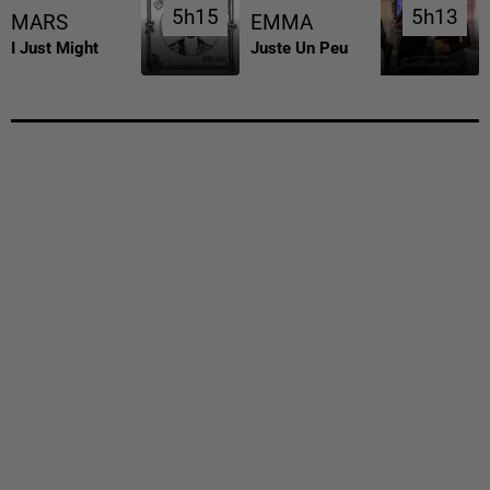
5h15
5h15
5h13
5h13
MARS
EMMA
I Just Might
Juste Un Peu