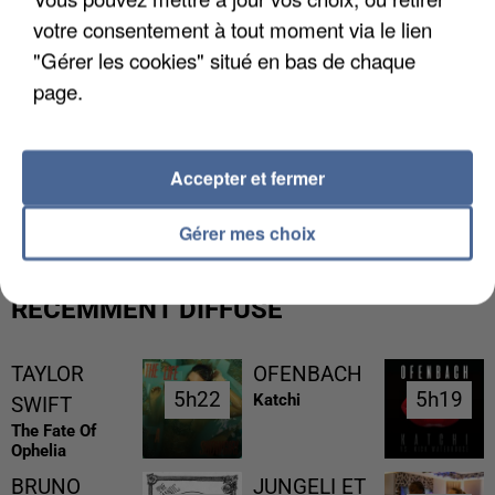
votre consentement à tout moment via le lien
"Gérer les cookies" situé en bas de chaque
page.
L’UN DES FONDATEURS SUPPOSÉS DE LA DZ
Accepter et fermer
MAFIA INTERPELLÉ EN ALGÉRIE
Gérer mes choix
RÉCEMMENT DIFFUSÉ
TAYLOR
OFENBACH
5h22
5h22
5h19
5h19
Katchi
SWIFT
The Fate Of
Ophelia
BRUNO
JUNGELI ET