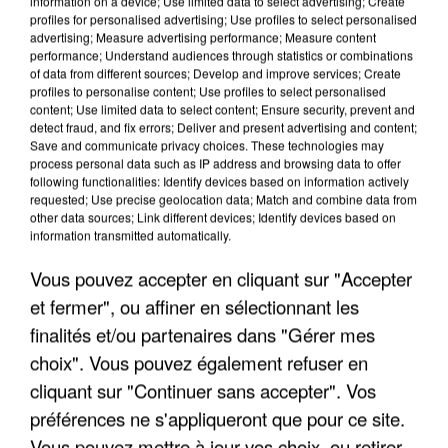
information on a device; Use limited data to select advertising; Create
profiles for personalised advertising; Use profiles to select personalised
advertising; Measure advertising performance; Measure content
performance; Understand audiences through statistics or combinations
of data from different sources; Develop and improve services; Create
profiles to personalise content; Use profiles to select personalised
content; Use limited data to select content; Ensure security, prevent and
detect fraud, and fix errors; Deliver and present advertising and content;
Save and communicate privacy choices. These technologies may
process personal data such as IP address and browsing data to offer
following functionalities: Identify devices based on information actively
requested; Use precise geolocation data; Match and combine data from
APRÈS TOUTES CES CANICULES, LES REFUGES
other data sources; Link different devices; Identify devices based on
DE FAUNE SAUVAGE SONT...
information transmitted automatically.
Vous pouvez accepter en cliquant sur "Accepter
et fermer", ou affiner en sélectionnant les
finalités et/ou partenaires dans "Gérer mes
choix". Vous pouvez également refuser en
cliquant sur "Continuer sans accepter". Vos
préférences ne s'appliqueront que pour ce site.
Vous pouvez mettre à jour vos choix, ou retirer