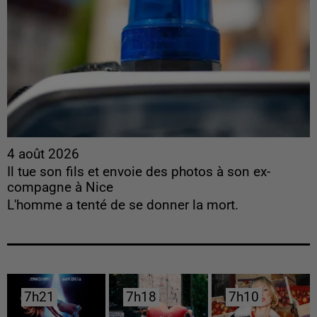
4 août 2026
Il tue son fils et envoie des photos à son ex-
compagne à Nice
L'homme a tenté de se donner la mort.
7h21
7h21
7h18
7h18
7h10
7h10