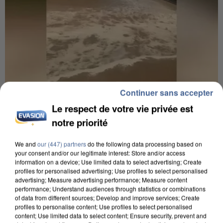
Continuer sans accepter
6 août 2026
Le respect de votre vie privée est
Une touriste de l’Oise emportée par une coulée de
notre priorité
boue en Haute-Savoie
Son corps a été retrouvé à cinq kilomètres de là.
We and
our (447) partners
do the following data processing based on
your consent and/or our legitimate interest: Store and/or access
information on a device; Use limited data to select advertising; Create
profiles for personalised advertising; Use profiles to select personalised
advertising; Measure advertising performance; Measure content
performance; Understand audiences through statistics or combinations
of data from different sources; Develop and improve services; Create
profiles to personalise content; Use profiles to select personalised
content; Use limited data to select content; Ensure security, prevent and