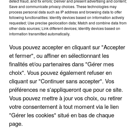
detect fraud, and fix errors; Deliver and present advertising and content;
Save and communicate privacy choices. These technologies may
process personal data such as IP address and browsing data to offer
following functionalities: Identify devices based on information actively
requested; Use precise geolocation data; Match and combine data from
other data sources; Link different devices; Identify devices based on
information transmitted automatically.
Vous pouvez accepter en cliquant sur "Accepter
et fermer", ou affiner en sélectionnant les
5 août 2026
finalités et/ou partenaires dans "Gérer mes
L’un des fondateurs supposés de la DZ Mafia
choix". Vous pouvez également refuser en
interpellé en Algérie
cliquant sur "Continuer sans accepter". Vos
Il est soupçonné d'y avoir mené ses opérations en
préférences ne s'appliqueront que pour ce site.
France.
Vous pouvez mettre à jour vos choix, ou retirer
votre consentement à tout moment via le lien
"Gérer les cookies" situé en bas de chaque
page.