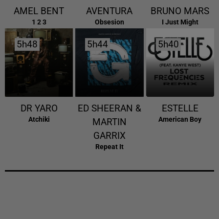
AMEL BENT
AVENTURA
BRUNO MARS
1 2 3
Obsesion
I Just Might
5h48
5h48
5h44
5h44
5h40
5h40
DR YARO
ED SHEERAN &
ESTELLE
Atchiki
American Boy
MARTIN
GARRIX
Repeat It