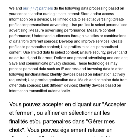
We and
our (447) partners
do the following data processing based on
your consent and/or our legitimate interest: Store and/or access
information on a device; Use limited data to select advertising; Create
profiles for personalised advertising; Use profiles to select personalised
advertising; Measure advertising performance; Measure content
7 août 2026
performance; Understand audiences through statistics or combinations
Un second cadre de la DZ Mafia interpellé en
of data from different sources; Develop and improve services; Create
Algérie
profiles to personalise content; Use profiles to select personalised
content; Use limited data to select content; Ensure security, prevent and
Un cofondateur du réseau avait été interpellé
detect fraud, and fix errors; Deliver and present advertising and content;
quelques jours plus tôt.
Save and communicate privacy choices. These technologies may
process personal data such as IP address and browsing data to offer
following functionalities: Identify devices based on information actively
requested; Use precise geolocation data; Match and combine data from
other data sources; Link different devices; Identify devices based on
information transmitted automatically.
Vous pouvez accepter en cliquant sur "Accepter
et fermer", ou affiner en sélectionnant les
finalités et/ou partenaires dans "Gérer mes
choix". Vous pouvez également refuser en