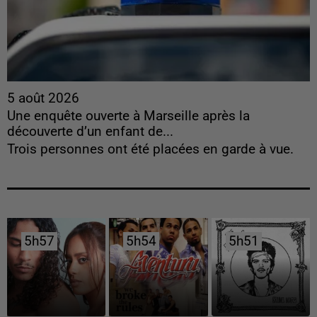
5 août 2026
Une enquête ouverte à Marseille après la
découverte d’un enfant de...
Trois personnes ont été placées en garde à vue.
5h57
5h57
5h54
5h54
5h51
5h51