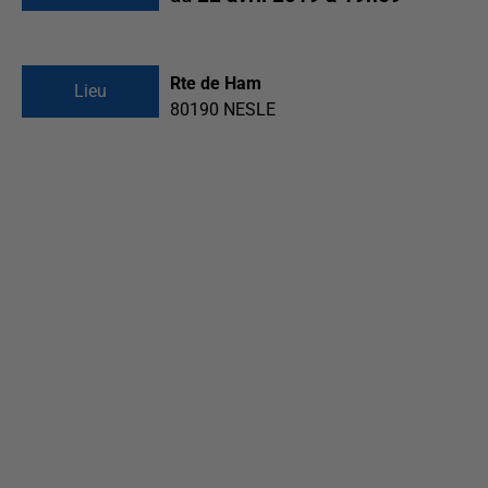
Rte de Ham
Lieu
80190
NESLE