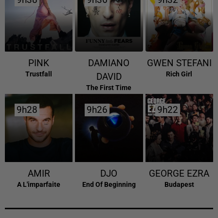
9h38
9h38
9h36
9h36
9h32
9h32
PINK
DAMIANO
GWEN STEFANI
Trustfall
Rich Girl
DAVID
The First Time
9h28
9h28
9h26
9h26
9h22
9h22
AMIR
DJO
GEORGE EZRA
A L'imparfaite
End Of Beginning
Budapest