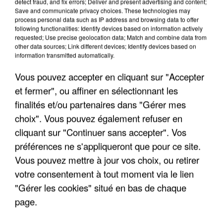
detect fraud, and fix errors; Deliver and present advertising and content;
Save and communicate privacy choices. These technologies may
process personal data such as IP address and browsing data to offer
following functionalities: Identify devices based on information actively
requested; Use precise geolocation data; Match and combine data from
other data sources; Link different devices; Identify devices based on
information transmitted automatically.
Vous pouvez accepter en cliquant sur "Accepter
et fermer", ou affiner en sélectionnant les
finalités et/ou partenaires dans "Gérer mes
6 août 2026
choix". Vous pouvez également refuser en
Gabriel Attal et Raphaël Glucksmann visés par des
cliquant sur "Continuer sans accepter". Vos
ingérences...
préférences ne s'appliqueront que pour ce site.
Sollicité, Sébastien Lecornu annonce un "travail
Vous pouvez mettre à jour vos choix, ou retirer
commun" avec les partis à la rentrée.
votre consentement à tout moment via le lien
"Gérer les cookies" situé en bas de chaque
page.