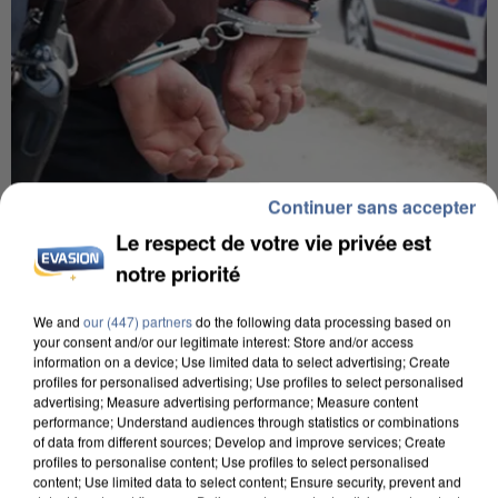
Continuer sans accepter
7 août 2026
Le respect de votre vie privée est
Un second cadre de la DZ Mafia interpellé en
notre priorité
Algérie
Un cofondateur du réseau avait été interpellé
We and
our (447) partners
do the following data processing based on
your consent and/or our legitimate interest: Store and/or access
quelques jours plus tôt.
information on a device; Use limited data to select advertising; Create
profiles for personalised advertising; Use profiles to select personalised
advertising; Measure advertising performance; Measure content
performance; Understand audiences through statistics or combinations
of data from different sources; Develop and improve services; Create
profiles to personalise content; Use profiles to select personalised
content; Use limited data to select content; Ensure security, prevent and