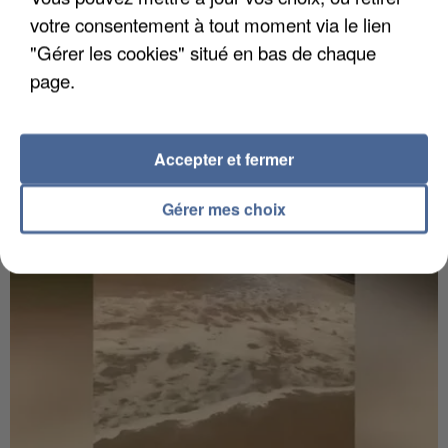
6 août 2026
votre consentement à tout moment via le lien
Gabriel Attal et Raphaël Glucksmann visés par des
"Gérer les cookies" situé en bas de chaque
ingérences...
page.
Sollicité, Sébastien Lecornu annonce un "travail
commun" avec les partis à la rentrée.
Accepter et fermer
Gérer mes choix