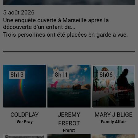
5 août 2026
Une enquête ouverte à Marseille après la
découverte d’un enfant de...
Trois personnes ont été placées en garde à vue.
8h13
8h13
8h11
8h11
8h06
8h06
COLDPLAY
JEREMY
MARY J BLIGE
We Pray
Family Affair
FREROT
Frerot