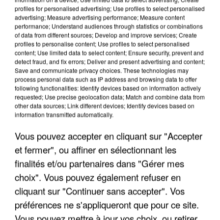
7 août 2026
profiles for personalised advertising; Use profiles to select personalised
Un second cadre de la DZ Mafia interpellé en
advertising; Measure advertising performance; Measure content
Algérie
performance; Understand audiences through statistics or combinations
of data from different sources; Develop and improve services; Create
Un cofondateur du réseau avait été interpellé
profiles to personalise content; Use profiles to select personalised
quelques jours plus tôt.
content; Use limited data to select content; Ensure security, prevent and
detect fraud, and fix errors; Deliver and present advertising and content;
Save and communicate privacy choices. These technologies may
process personal data such as IP address and browsing data to offer
following functionalities: Identify devices based on information actively
requested; Use precise geolocation data; Match and combine data from
other data sources; Link different devices; Identify devices based on
information transmitted automatically.
Vous pouvez accepter en cliquant sur "Accepter
et fermer", ou affiner en sélectionnant les
finalités et/ou partenaires dans "Gérer mes
choix". Vous pouvez également refuser en
cliquant sur "Continuer sans accepter". Vos
préférences ne s'appliqueront que pour ce site.
Vous pouvez mettre à jour vos choix, ou retirer