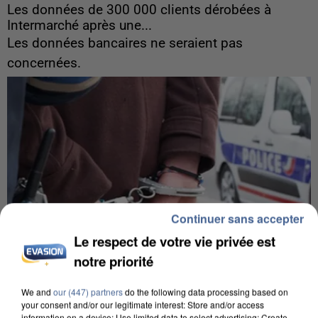
Les données de 300 000 clients dérobées à
Intermarché après une...
Les données bancaires ne seraient pas
concernées.
Continuer sans accepter
Le respect de votre vie privée est
notre priorité
We and
our (447) partners
do the following data processing based on
your consent and/or our legitimate interest: Store and/or access
information on a device; Use limited data to select advertising; Create