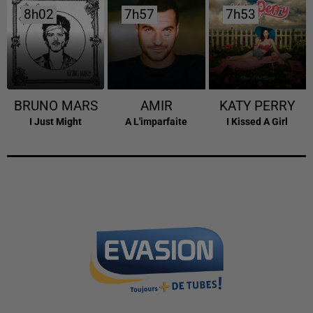
8h02
8h02
7h57
7h57
7h53
7h53
BRUNO MARS
AMIR
KATY PERRY
I Just Might
A L'imparfaite
I Kissed A Girl