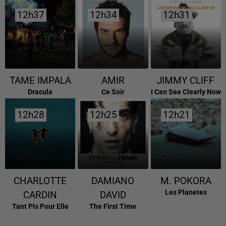
12h37
12h37
12h34
12h34
12h31
12h31
TAME IMPALA
AMIR
JIMMY CLIFF
Dracula
Ce Soir
I Can See Clearly Now
12h28
12h28
12h25
12h25
12h21
12h21
CHARLOTTE
DAMIANO
M. POKORA
Les Planetes
CARDIN
DAVID
Tant Pis Pour Elle
The First Time