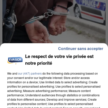
Continuer sans accepter
Le respect de votre vie privée est
8h00
notre priorité
Un second cadre de la DZ Mafia interpellé en
Algérie
We and
our (447) partners
do the following data processing based on
Un cofondateur du réseau avait été interpellé
your consent and/or our legitimate interest: Store and/or access
quelques jours plus tôt.
information on a device; Use limited data to select advertising; Create
profiles for personalised advertising; Use profiles to select personalised
advertising; Measure advertising performance; Measure content
performance; Understand audiences through statistics or combinations
of data from different sources; Develop and improve services; Create
profiles to personalise content; Use profiles to select personalised
content; Use limited data to select content; Ensure security, prevent and