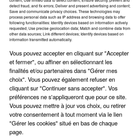
detect fraud, and fix errors; Deliver and present advertising and content;
Save and communicate privacy choices. These technologies may
process personal data such as IP address and browsing data to offer
following functionalities: Identify devices based on information actively
requested; Use precise geolocation data; Match and combine data from
other data sources; Link different devices; Identify devices based on
information transmitted automatically.
Vous pouvez accepter en cliquant sur "Accepter
et fermer", ou affiner en sélectionnant les
finalités et/ou partenaires dans "Gérer mes
choix". Vous pouvez également refuser en
6 août 2026
cliquant sur "Continuer sans accepter". Vos
Gabriel Attal et Raphaël Glucksmann visés par des
ingérences...
préférences ne s'appliqueront que pour ce site.
Sollicité, Sébastien Lecornu annonce un "travail
Vous pouvez mettre à jour vos choix, ou retirer
commun" avec les partis à la rentrée.
votre consentement à tout moment via le lien
"Gérer les cookies" situé en bas de chaque
page.