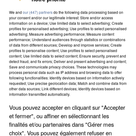
We and
our (447) partners
do the following data processing based on
your consent and/or our legitimate interest: Store and/or access
information on a device; Use limited data to select advertising; Create
profiles for personalised advertising; Use profiles to select personalised
advertising; Measure advertising performance; Measure content
performance; Understand audiences through statistics or combinations
of data from different sources; Develop and improve services; Create
profiles to personalise content; Use profiles to select personalised
content; Use limited data to select content; Ensure security, prevent and
detect fraud, and fix errors; Deliver and present advertising and content;
Save and communicate privacy choices. These technologies may
process personal data such as IP address and browsing data to offer
following functionalities: Identify devices based on information actively
requested; Use precise geolocation data; Match and combine data from
other data sources; Link different devices; Identify devices based on
information transmitted automatically.
Vous pouvez accepter en cliquant sur "Accepter
L’UN DES FONDATEURS SUPPOSÉS DE LA DZ
et fermer", ou affiner en sélectionnant les
MAFIA INTERPELLÉ EN ALGÉRIE
finalités et/ou partenaires dans "Gérer mes
choix". Vous pouvez également refuser en