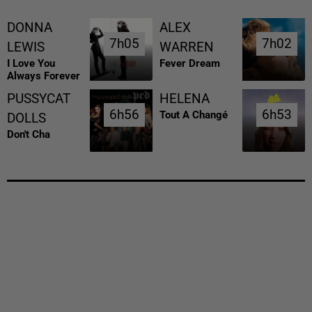
DONNA
ALEX
7h05
7h05
7h02
7h02
LEWIS
WARREN
I Love You
Fever Dream
Always Forever
PUSSYCAT
HELENA
6h56
6h56
6h53
6h53
Tout A Changé
DOLLS
Don't Cha