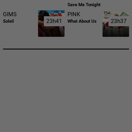
Save Me Tonight
GIMS
PINK
23h41
23h41
23h37
23h37
Soleil
What About Us