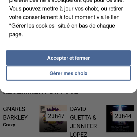
Vous pouvez mettre à jour vos choix, ou retirer
votre consentement à tout moment via le lien
"Gérer les cookies" situé en bas de chaque
page.
L’UN DES FONDATEURS SUPPOSÉS DE LA DZ
Accepter et fermer
MAFIA INTERPELLÉ EN ALGÉRIE
Gérer mes choix
RÉCEMMENT DIFFUSÉ
GNARLS
DAVID
23h47
23h47
23h44
23h44
BARKLEY
GUETTA &
Crazy
JENNIFER
LOPEZ