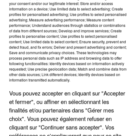
your consent and/or our legitimate interest: Store and/or access
information on a device; Use limited data to select advertising; Create
profiles for personalised advertising; Use profiles to select personalised
advertising; Measure advertising performance; Measure content
performance; Understand audiences through statistics or combinations
of data from different sources; Develop and improve services; Create
profiles to personalise content; Use profiles to select personalised
content; Use limited data to select content; Ensure security, prevent and
detect fraud, and fix errors; Deliver and present advertising and content;
Save and communicate privacy choices. These technologies may
process personal data such as IP address and browsing data to offer
following functionalities: Identify devices based on information actively
requested; Use precise geolocation data; Match and combine data from
APRÈS TOUTES CES CANICULES, LES REFUGES
other data sources; Link different devices; Identify devices based on
DE FAUNE SAUVAGE SONT...
information transmitted automatically.
Vous pouvez accepter en cliquant sur "Accepter
et fermer", ou affiner en sélectionnant les
finalités et/ou partenaires dans "Gérer mes
choix". Vous pouvez également refuser en
cliquant sur "Continuer sans accepter". Vos
préférences ne s'appliqueront que pour ce site.