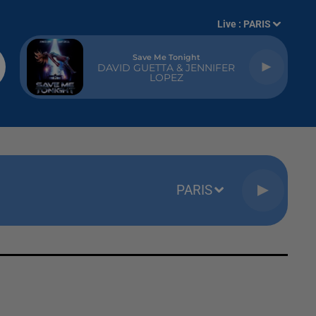
Live :
PARIS
Save Me Tonight
DAVID GUETTA & JENNIFER
LOPEZ
PARIS