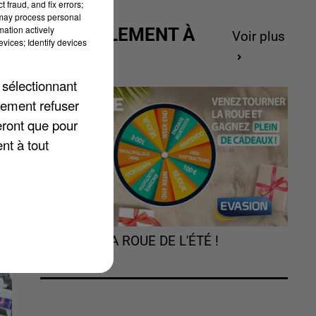
 fraud, and fix errors;
 may process personal
mation actively
ACTUELLEMENT À
Voir plus
vices; Identify devices
GAGNER
t
 sélectionnant
lement refuser
eront que pour
nt à tout
TOURNEZ LA ROUE DE L'ÉTÉ !