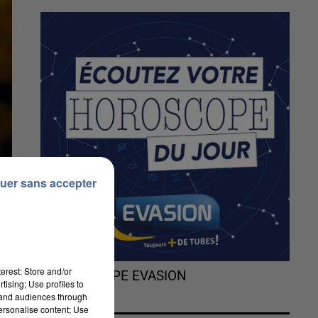
uer sans accepter
erest: Store and/or
L'HOROSCOPE EVASION
tising; Use profiles to
tand audiences through
personalise content; Use