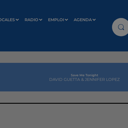
OCALES
RADIO
EMPLOI
AGENDA
Save Me Tonight
DAVID GUETTA & JENNIFER LOPEZ