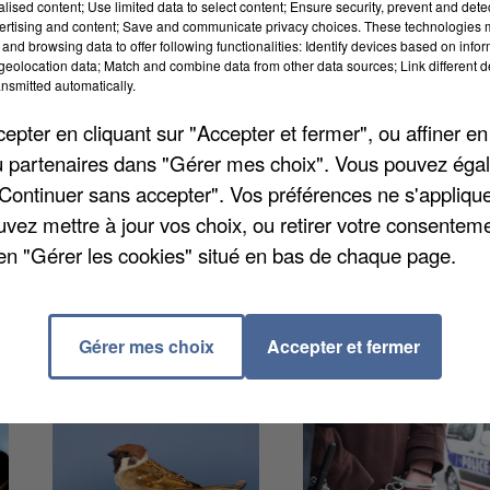
alised content; Use limited data to select content; Ensure security, prevent and detect
re par une patrouille de police la nuit dernière, vers
ertising and content; Save and communicate privacy choices. These technologies
médiatement déclaré avoir siphonné les réservoirs de
and browsing data to offer following functionalities: Identify devices based on infor
eolocation data; Match and combine data from other data sources; Link different de
rmationsUn bidon rempli d’essence a d’ailleurs été
nsmitted automatically.
 Deux complices présumés qui avaient pris la fuite on
pter en cliquant sur "Accepter et fermer", ou affiner en
, trois hommes et deux femmes, âgés de 19 à 23 ans,
/ou partenaires dans "Gérer mes choix". Vous pouvez éga
"Continuer sans accepter". Vos préférences ne s'appliqu
uvez mettre à jour vos choix, ou retirer votre consenteme
en "Gérer les cookies" situé en bas de chaque page.
Gérer mes choix
Accepter et fermer