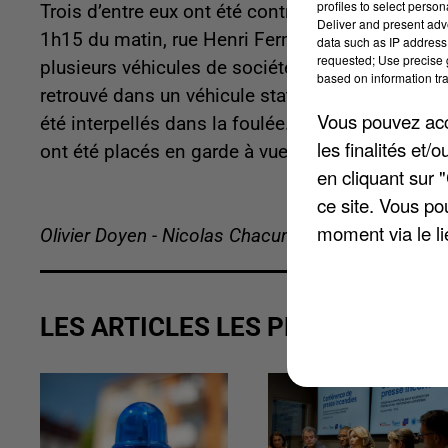
profiles to select person
Trois d’entre eux ont été contrôlés dans une voitu
Deliver and present adv
1h15 du matin, rue Henri Fermi. L’un d’eux a im
data such as IP address 
requested; Use precise g
plusieurs véhicules de société. D'après nos info
based on information tra
retrouvé dans un véhicule stationné à proximité.
Vous pouvez acce
été interpellés dans la foulée. Les cinq jeunes
les finalités et
ont été placés en garde à vue.
en cliquant sur 
ce site. Vous po
moment via le li
Olivier Doyen - Nicolas Chacun
LES ARTICLES LES PLUS VUS