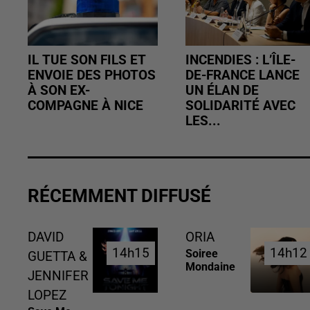
IL TUE SON FILS ET
INCENDIES : L’ÎLE-
ENVOIE DES PHOTOS
DE-FRANCE LANCE
À SON EX-
UN ÉLAN DE
COMPAGNE À NICE
SOLIDARITÉ AVEC
LES...
RÉCEMMENT DIFFUSÉ
DAVID
ORIA
14h15
14h15
14h12
14h12
Soiree
GUETTA &
Mondaine
JENNIFER
LOPEZ