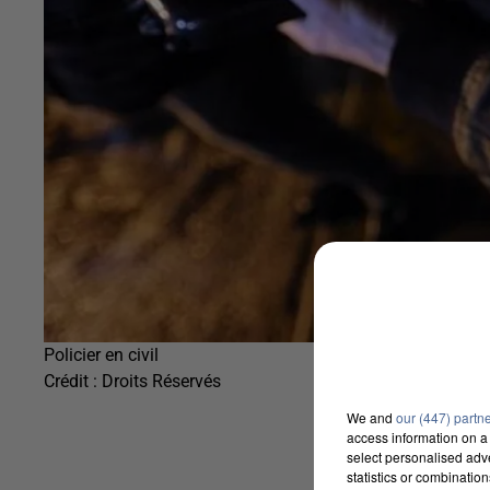
Policier en civil
Crédit :
Droits Réservés
We and
our (447) partn
access information on a 
select personalised ad
statistics or combinatio