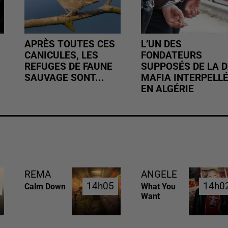
APRÈS TOUTES CES
L’UN DES
CANICULES, LES
FONDATEURS
REFUGES DE FAUNE
SUPPOSÉS DE LA D
SAUVAGE SONT...
MAFIA INTERPELL
EN ALGÉRIE
REMA
ANGELE
14h05
14h05
14h0
14h0
Calm Down
What You
Want