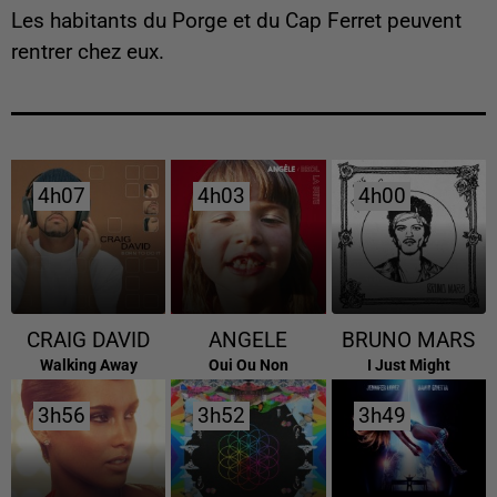
Les habitants du Porge et du Cap Ferret peuvent
rentrer chez eux.
4h07
4h07
4h03
4h03
4h00
4h00
CRAIG DAVID
ANGELE
BRUNO MARS
Walking Away
Oui Ou Non
I Just Might
3h56
3h56
3h52
3h52
3h49
3h49