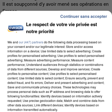
Il est soupçonné d'y avoir mené ses opérations en
France.
Continuer sans accepter
Le respect de votre vie privée est
notre priorité
We and
our (447) partners
do the following data processing based on
your consent and/or our legitimate interest: Store and/or access
information on a device; Use limited data to select advertising; Create
profiles for personalised advertising; Use profiles to select personalised
advertising; Measure advertising performance; Measure content
performance; Understand audiences through statistics or combinations
of data from different sources; Develop and improve services; Create
profiles to personalise content; Use profiles to select personalised
content; Use limited data to select content; Ensure security, prevent and
detect fraud, and fix errors; Deliver and present advertising and content;
Save and communicate privacy choices. These technologies may
process personal data such as IP address and browsing data to offer
following functionalities: Identify devices based on information actively
requested; Use precise geolocation data; Match and combine data from
5 août 2026
other data sources; Link different devices; Identify devices based on
Une enquête ouverte à Marseille après la
information transmitted automatically.