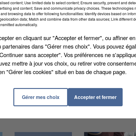
alised content; Use limited data to select content; Ensure security, prevent and detect
ertising and content; Save and communicate privacy choices. These technologies
and browsing data to offer following functionalities: Identify devices based on infor
eolocation data; Match and combine data from other data sources; Link different de
nsmitted automatically.
sur les statistiques du Centre national du cinéma et
pter en cliquant sur "Accepter et fermer", ou affiner en
'il appelle une « géographie du cinéma » en septemb
/ou partenaires dans "Gérer mes choix". Vous pouvez éga
 a plusieurs options pour se faire une toile dans le
"Continuer sans accepter". Vos préférences ne s'appliqu
as, répartis sur 27 communes. Il y a pas moins de
uvez mettre à jour vos choix, ou retirer votre consenteme
t de choix pour les quelque 1,3 million d'habitants dans
en "Gérer les cookies" situé en bas de chaque page.
Gérer mes choix
Accepter et fermer