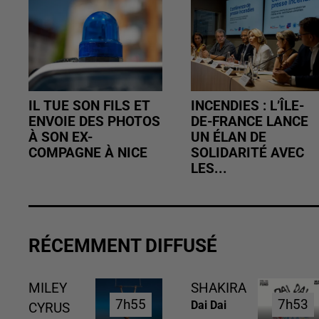
IL TUE SON FILS ET
INCENDIES : L’ÎLE-
ENVOIE DES PHOTOS
DE-FRANCE LANCE
À SON EX-
UN ÉLAN DE
COMPAGNE À NICE
SOLIDARITÉ AVEC
LES...
RÉCEMMENT DIFFUSÉ
MILEY
SHAKIRA
7h55
7h55
7h53
7h53
Dai Dai
CYRUS