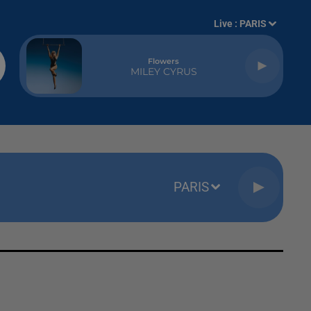
Live :
PARIS
Flowers
MILEY CYRUS
PARIS