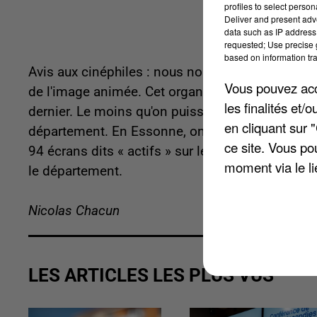
profiles to select person
Deliver and present adv
data such as IP address 
requested; Use precise g
based on information tra
Avis aux cinéphiles : nous nous sommes penché 
Vous pouvez acce
de l'image animée. Cet organisme a établi ce qu
les finalités et
dernier. Le moins qu'on puisse dire, c'est qu'il y
en cliquant sur 
département. En Essonne, on dénombre 32 ciném
ce site. Vous po
94 écrans dits « actifs » sur le territoire. Autan
moment via le li
le département.
Nicolas Chacun
LES ARTICLES LES PLUS VUS