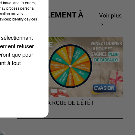
 fraud, and fix errors;
 may process personal
ACTUELLEMENT À
mation actively
Voir plus
vices; Identify devices
GAGNER
 sélectionnant
re
lement refuser
eront que pour
nt à tout
TOURNEZ LA ROUE DE L'ÉTÉ !