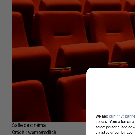
We and
our (447) partn
access information on a 
Salle de cinéma
select personalised ad
statistics or combinatio
Crédit :
wernerredlich