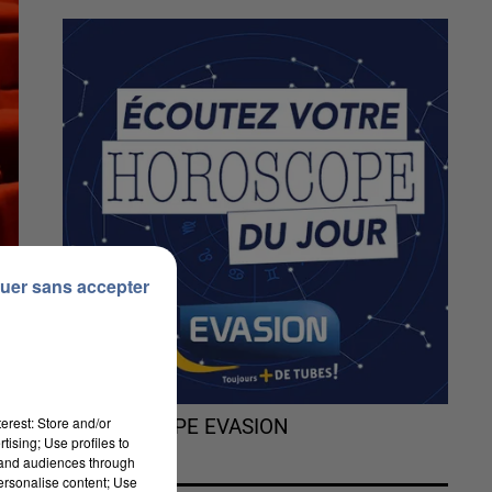
uer sans accepter
erest: Store and/or
L'HOROSCOPE EVASION
tising; Use profiles to
tand audiences through
personalise content; Use