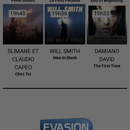
Fever Dream
Le Petit Pecheur
End Of Beginning
19h40
19h40
19h36
19h36
19h33
19h33
SLIMANE ET
WILL SMITH
DAMIANO
Men In Black
CLAUDIO
DAVID
The First Time
CAPEO
Chez Toi