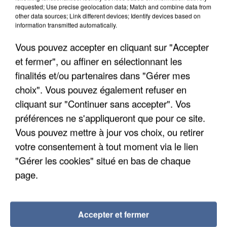
requested; Use precise geolocation data; Match and combine data from
other data sources; Link different devices; Identify devices based on
information transmitted automatically.
8h00
Un second cadre de la DZ Mafia interpellé en
Vous pouvez accepter en cliquant sur "Accepter
Algérie
et fermer", ou affiner en sélectionnant les
Un cofondateur du réseau avait été interpellé
finalités et/ou partenaires dans "Gérer mes
quelques jours plus tôt.
choix". Vous pouvez également refuser en
cliquant sur "Continuer sans accepter". Vos
préférences ne s'appliqueront que pour ce site.
Vous pouvez mettre à jour vos choix, ou retirer
votre consentement à tout moment via le lien
"Gérer les cookies" situé en bas de chaque
page.
Accepter et fermer