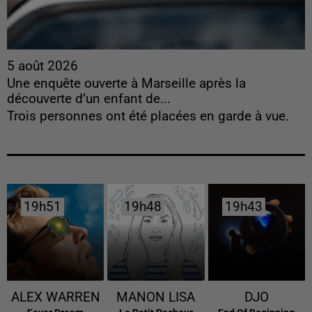
5 août 2026
Une enquête ouverte à Marseille après la
découverte d’un enfant de...
Trois personnes ont été placées en garde à vue.
19h51
19h51
19h48
19h48
19h43
19h43
ALEX WARREN
MANON LISA
DJO