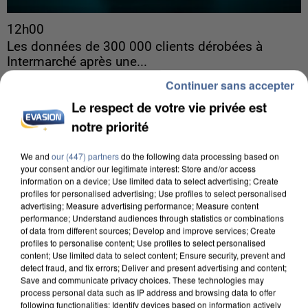
12h00
Les données de 300 000 clients dérobées à
Intermarché après une...
Les données bancaires ne seraient pas
Continuer sans accepter
concernées.
Le respect de votre vie privée est
notre priorité
We and
our (447) partners
do the following data processing based on
your consent and/or our legitimate interest: Store and/or access
information on a device; Use limited data to select advertising; Create
profiles for personalised advertising; Use profiles to select personalised
advertising; Measure advertising performance; Measure content
performance; Understand audiences through statistics or combinations
of data from different sources; Develop and improve services; Create
profiles to personalise content; Use profiles to select personalised
content; Use limited data to select content; Ensure security, prevent and
detect fraud, and fix errors; Deliver and present advertising and content;
Save and communicate privacy choices. These technologies may
process personal data such as IP address and browsing data to offer
following functionalities: Identify devices based on information actively