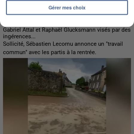
Gérer mes choix
6 août 2026
Gabriel Attal et Raphaël Glucksmann visés par des
ingérences...
Sollicité, Sébastien Lecornu annonce un "travail
commun" avec les partis à la rentrée.