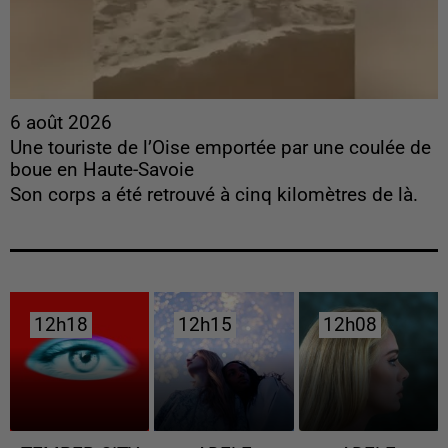
6 août 2026
Une touriste de l’Oise emportée par une coulée de
boue en Haute-Savoie
Son corps a été retrouvé à cinq kilomètres de là.
12h18
12h18
12h15
12h15
12h08
12h08