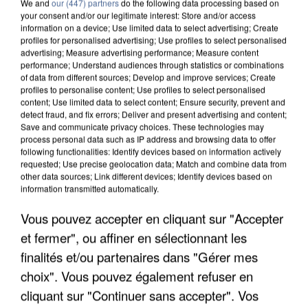
We and
our (447) partners
do the following data processing based on
your consent and/or our legitimate interest: Store and/or access
information on a device; Use limited data to select advertising; Create
9h00
profiles for personalised advertising; Use profiles to select personalised
advertising; Measure advertising performance; Measure content
Une nouvelle canicule va faire chauffer la France
performance; Understand audiences through statistics or combinations
cette semaine
of data from different sources; Develop and improve services; Create
22 départements sont placés en vigilance orange
profiles to personalise content; Use profiles to select personalised
content; Use limited data to select content; Ensure security, prevent and
dès ce lundi 10 août 2026.
detect fraud, and fix errors; Deliver and present advertising and content;
Save and communicate privacy choices. These technologies may
process personal data such as IP address and browsing data to offer
following functionalities: Identify devices based on information actively
requested; Use precise geolocation data; Match and combine data from
other data sources; Link different devices; Identify devices based on
information transmitted automatically.
Vous pouvez accepter en cliquant sur "Accepter
et fermer", ou affiner en sélectionnant les
finalités et/ou partenaires dans "Gérer mes
choix". Vous pouvez également refuser en
cliquant sur "Continuer sans accepter". Vos