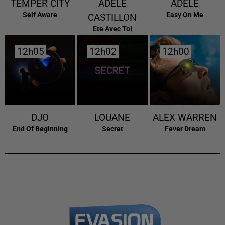
TEMPER CITY
ADELE
ADELE
Self Aware
Easy On Me
CASTILLON
Ete Avec Toi
12h05
12h05
12h02
12h02
12h00
12h00
DJO
LOUANE
ALEX WARREN
End Of Beginning
Secret
Fever Dream