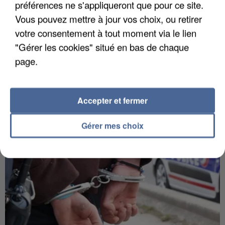
préférences ne s'appliqueront que pour ce site.
Vous pouvez mettre à jour vos choix, ou retirer
votre consentement à tout moment via le lien
7 août 2026
"Gérer les cookies" situé en bas de chaque
Les données de 300 000 clients dérobées à
page.
Intermarché après une...
Les données bancaires ne seraient pas
concernées.
Accepter et fermer
Gérer mes choix