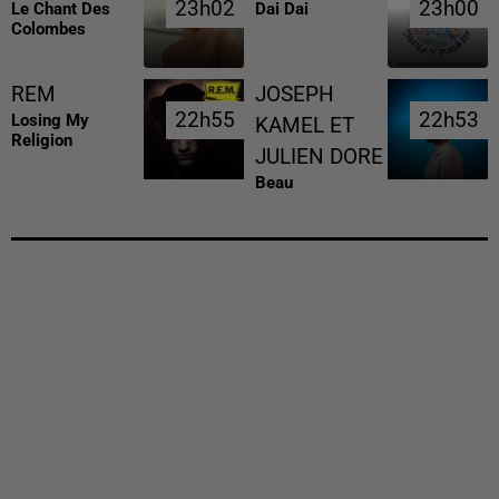
23h02
23h02
23h00
23h00
Le Chant Des
Dai Dai
Colombes
REM
JOSEPH
22h55
22h55
22h53
22h53
Losing My
KAMEL ET
Religion
JULIEN DORE
Beau