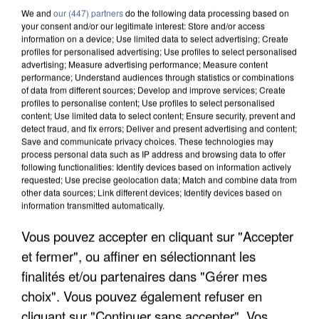
We and
our (447) partners
do the following data processing based on
your consent and/or our legitimate interest: Store and/or access
information on a device; Use limited data to select advertising; Create
profiles for personalised advertising; Use profiles to select personalised
advertising; Measure advertising performance; Measure content
performance; Understand audiences through statistics or combinations
of data from different sources; Develop and improve services; Create
profiles to personalise content; Use profiles to select personalised
content; Use limited data to select content; Ensure security, prevent and
detect fraud, and fix errors; Deliver and present advertising and content;
Save and communicate privacy choices. These technologies may
process personal data such as IP address and browsing data to offer
following functionalities: Identify devices based on information actively
requested; Use precise geolocation data; Match and combine data from
other data sources; Link different devices; Identify devices based on
information transmitted automatically.
APRÈS TOUTES CES CANICULES, LES REFUGES
Vous pouvez accepter en cliquant sur "Accepter
DE FAUNE SAUVAGE SONT...
et fermer", ou affiner en sélectionnant les
finalités et/ou partenaires dans "Gérer mes
choix". Vous pouvez également refuser en
cliquant sur "Continuer sans accepter". Vos