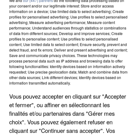
We and
our (447) partners
do the following data processing based on
your consent and/or our legitimate interest: Store and/or access
information on a device; Use limited data to select advertising; Create
profiles for personalised advertising; Use profiles to select personalised
advertising; Measure advertising performance; Measure content
performance; Understand audiences through statistics or combinations
of data from different sources; Develop and improve services; Create
profiles to personalise content; Use profiles to select personalised
content; Use limited data to select content; Ensure security, prevent and
detect fraud, and fix errors; Deliver and present advertising and content;
Save and communicate privacy choices. These technologies may
process personal data such as IP address and browsing data to offer
following functionalities: Identify devices based on information actively
requested; Use precise geolocation data; Match and combine data from
other data sources; Link different devices; Identify devices based on
information transmitted automatically.
APRÈS TOUTES CES CANICULES, LES REFUGES
DE FAUNE SAUVAGE SONT...
Vous pouvez accepter en cliquant sur "Accepter
et fermer", ou affiner en sélectionnant les
finalités et/ou partenaires dans "Gérer mes
choix". Vous pouvez également refuser en
cliquant sur "Continuer sans accepter". Vos