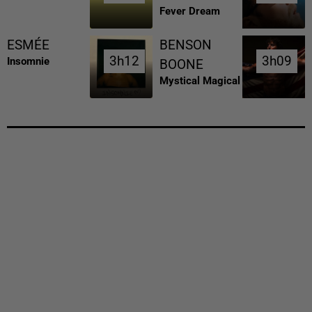
Fever Dream
ESMÉE
BENSON
3h12
3h12
3h09
3h09
Insomnie
BOONE
Mystical Magical