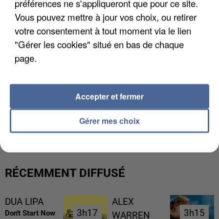
préférences ne s'appliqueront que pour ce site.
Vous pouvez mettre à jour vos choix, ou retirer
votre consentement à tout moment via le lien
"Gérer les cookies" situé en bas de chaque
page.
Accepter et fermer
L’UN DES FONDATEURS SUPPOSÉS DE LA DZ
Gérer mes choix
MAFIA INTERPELLÉ EN ALGÉRIE
RÉCEMMENT DIFFUSÉ
DUA LIPA
ALEX
3h17
3h17
3h15
3h15
Don't Start Now
WARREN