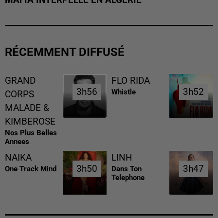
RÉCEMMENT DIFFUSÉ
GRAND
FLO RIDA
3h56
3h56
3h52
3h52
Whistle
CORPS
MALADE &
KIMBEROSE
Nos Plus Belles
Annees
NAIKA
LINH
3h50
3h50
3h47
3h47
One Track Mind
Dans Ton
Telephone