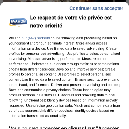
Continuer sans accepter
Le respect de votre vie privée est
notre priorité
INCENDIES : L’ÎLE-DE-FRANCE LANCE UN ÉLAN
DE SOLIDARITÉ AVEC LES...
We and
our (447) partners
do the following data processing based on
your consent and/or our legitimate interest: Store and/or access
information on a device; Use limited data to select advertising; Create
profiles for personalised advertising; Use profiles to select personalised
advertising; Measure advertising performance; Measure content
performance; Understand audiences through statistics or combinations
of data from different sources; Develop and improve services; Create
profiles to personalise content; Use profiles to select personalised
content; Use limited data to select content; Ensure security, prevent and
detect fraud, and fix errors; Deliver and present advertising and content;
Save and communicate privacy choices. These technologies may
process personal data such as IP address and browsing data to offer
following functionalities: Identify devices based on information actively
requested; Use precise geolocation data; Match and combine data from
other data sources; Link different devices; Identify devices based on
information transmitted automatically.
Vous pouvez accepter en cliquant sur "Accepter