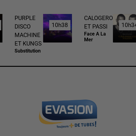
PURPLE
CALOGERO
10h38
10h38
10h3
10h3
DISCO
ET PASSI
Face A La
MACHINE
Mer
ET KUNGS
Substitution