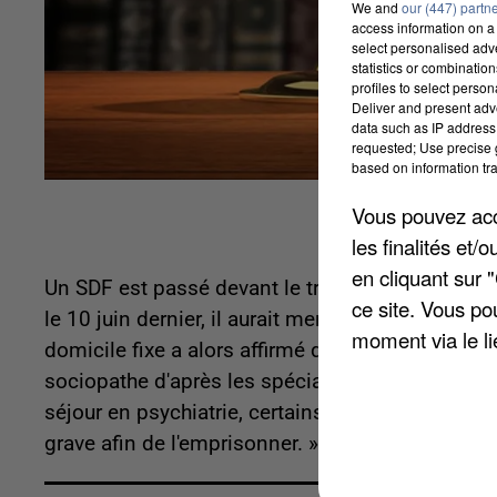
We and
our (447) partn
access information on a 
select personalised ad
statistics or combinatio
profiles to select person
Deliver and present adv
data such as IP address 
requested; Use precise g
based on information tra
Vous pouvez acce
les finalités et
en cliquant sur 
Un SDF est passé devant le tribunal de Chartres
ce site. Vous po
le 10 juin dernier, il aurait menacé un homme a
moment via le li
domicile fixe a alors affirmé qu'il n'avait rien fai
sociopathe d'après les spécialistes. Son avoca
séjour en psychiatrie, certains médecins affirmen
grave afin de l'emprisonner. » Pour l'heure l'h