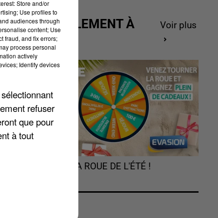
erest: Store and/or
tising; Use profiles to
tand audiences through
ACTUELLEMENT À
Voir plus
personalise content; Use
GAGNER
 fraud, and fix errors;
 may process personal
mation actively
vices; Identify devices
 sélectionnant
lement refuser
eront que pour
on
nt à tout
TOURNEZ LA ROUE DE L'ÉTÉ !
e