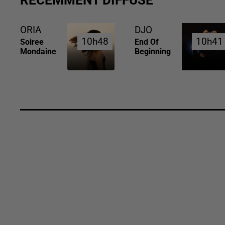
ORIA
DJO
10h48
10h48
10h41
10h41
Soiree
End Of
Mondaine
Beginning