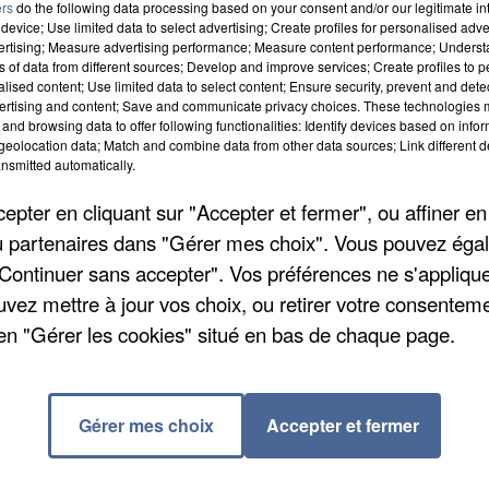
ers
do the following data processing based on your consent and/or our legitimate int
device; Use limited data to select advertising; Create profiles for personalised adver
vertising; Measure advertising performance; Measure content performance; Unders
ns of data from different sources; Develop and improve services; Create profiles to 
alised content; Use limited data to select content; Ensure security, prevent and detect
ertising and content; Save and communicate privacy choices. These technologies
and browsing data to offer following functionalities: Identify devices based on infor
eolocation data; Match and combine data from other data sources; Link different de
nsmitted automatically.
pter en cliquant sur "Accepter et fermer", ou affiner en
/ou partenaires dans "Gérer mes choix". Vous pouvez éga
"Continuer sans accepter". Vos préférences ne s'appliqu
. L'homme a été entendu dans le cadre d'une agressi
uvez mettre à jour vos choix, ou retirer votre consenteme
vec un couteau rapporte
l'Echo Républicain
. Le sans
en "Gérer les cookies" situé en bas de chaque page.
t et qu'il voulait rester dans la rue. L'homme serait
t a demandé une hospitalisation mais après un long
t qu'« Il ne reste qu'à attendre qu'il commette un act
Gérer mes choix
Accepter et fermer
omme dormira ces quatre prochains mois en prison.