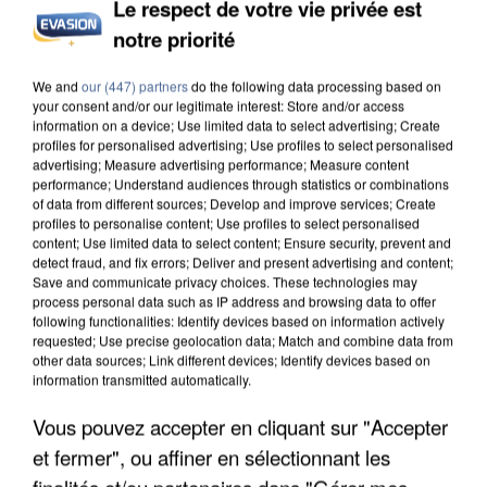
Le respect de votre vie privée est
notre priorité
UNE TOURISTE DE L’OISE EMPORTÉE PAR UNE
We and
our (447) partners
do the following data processing based on
your consent and/or our legitimate interest: Store and/or access
COULÉE DE BOUE EN HAUTE-SAVOIE
information on a device; Use limited data to select advertising; Create
profiles for personalised advertising; Use profiles to select personalised
advertising; Measure advertising performance; Measure content
performance; Understand audiences through statistics or combinations
of data from different sources; Develop and improve services; Create
profiles to personalise content; Use profiles to select personalised
content; Use limited data to select content; Ensure security, prevent and
detect fraud, and fix errors; Deliver and present advertising and content;
Save and communicate privacy choices. These technologies may
process personal data such as IP address and browsing data to offer
following functionalities: Identify devices based on information actively
requested; Use precise geolocation data; Match and combine data from
other data sources; Link different devices; Identify devices based on
information transmitted automatically.
Vous pouvez accepter en cliquant sur "Accepter
et fermer", ou affiner en sélectionnant les
finalités et/ou partenaires dans "Gérer mes