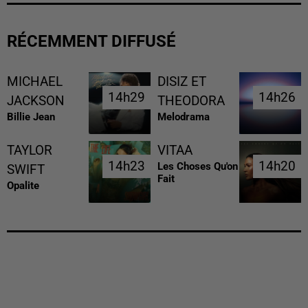
RÉCEMMENT DIFFUSÉ
MICHAEL
DISIZ ET
14h29
14h29
14h26
14h26
JACKSON
THEODORA
Billie Jean
Melodrama
TAYLOR
VITAA
14h23
14h23
14h20
14h20
Les Choses Qu'on
SWIFT
Fait
Opalite