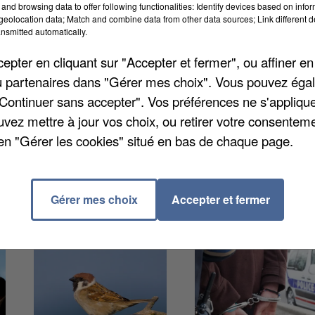
and browsing data to offer following functionalities: Identify devices based on infor
atif d’Orléans après le refus par l’hôpital de Chartres 
eolocation data; Match and combine data from other data sources; Link different de
nsmitted automatically.
t travaillé le 1er mai 2022. Le tribunal a débouté le
yndicat n’était pas en droit d’agir en justice. Ils
pter en cliquant sur "Accepter et fermer", ou affiner en
/ou partenaires dans "Gérer mes choix". Vous pouvez éga
"Continuer sans accepter". Vos préférences ne s'appliqu
uvez mettre à jour vos choix, ou retirer votre consenteme
en "Gérer les cookies" situé en bas de chaque page.
Gérer mes choix
Accepter et fermer