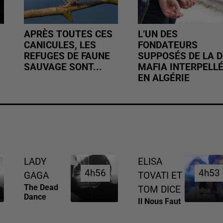
APRÈS TOUTES CES
L’UN DES
CANICULES, LES
FONDATEURS
REFUGES DE FAUNE
SUPPOSÉS DE LA D
SAUVAGE SONT...
MAFIA INTERPELL
EN ALGÉRIE
LADY
ELISA
4h56
4h56
4h53
4h53
GAGA
TOVATI ET
The Dead
TOM DICE
Dance
Il Nous Faut