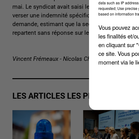
data such as IP address 
mai. Le syndicat avait saisi le tribunal administr
requested; Use precise g
based on information tra
verser une indemnité spécifique aux agents qui on
demande, estimant que la secrétaire générale du s
Vous pouvez acce
repartent sans réponse sur le fond.
les finalités et
en cliquant sur 
ce site. Vous po
Vincent Frémeaux - Nicolas Chacun
moment via le li
LES ARTICLES LES PLUS VUS