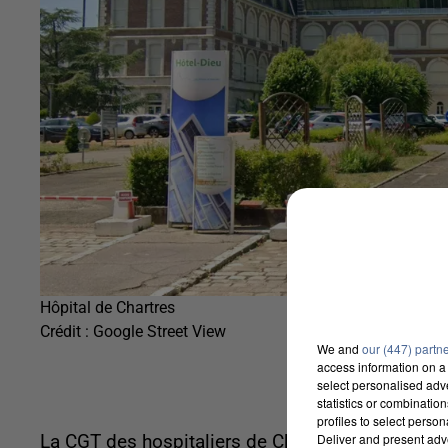
Hôpital de Chartres
Crédit :
Google Street View
We and
our (447) partn
access information on a 
select personalised ad
statistics or combinatio
profiles to select person
Deliver and present adv
La CGT des hospitaliers de Chartres déboutée su