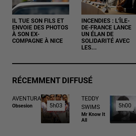
IL TUE SON FILS ET
INCENDIES : L’ÎLE-
ENVOIE DES PHOTOS
DE-FRANCE LANCE
À SON EX-
UN ÉLAN DE
COMPAGNE À NICE
SOLIDARITÉ AVEC
LES...
RÉCEMMENT DIFFUSÉ
AVENTURA
TEDDY
5h03
5h03
5h00
5h00
Obsesion
SWIMS
Mr Know It
All