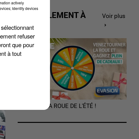
mation actively
de
vices; Identify devices
ACTUELLEMENT À
ur
Voir plus
GAGNER
 sélectionnant
lement refuser
eront que pour
nt à tout
TOURNEZ LA ROUE DE L'ÉTÉ !