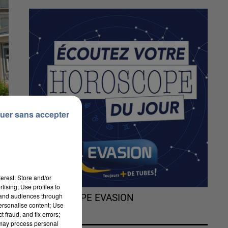
uer sans accepter
erest: Store and/or
tising; Use profiles to
tand audiences through
L'HOROSCOPE EVASION
personalise content; Use
 fraud, and fix errors;
 may process personal
er