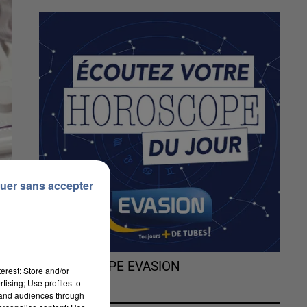
uer sans accepter
L'HOROSCOPE EVASION
erest: Store and/or
tising; Use profiles to
tand audiences through