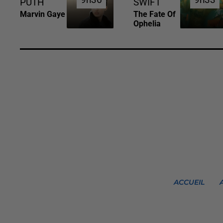
9h36
9h36
9h33
9h33
PUTH
SWIFT
Marvin Gaye
The Fate Of
Ophelia
ACCUEIL