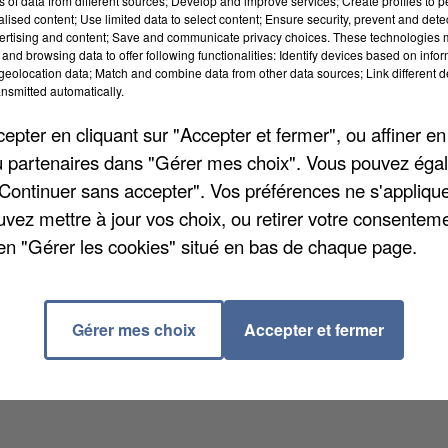
ns of data from different sources; Develop and improve services; Create profiles to 
alised content; Use limited data to select content; Ensure security, prevent and detect
ertising and content; Save and communicate privacy choices. These technologies
and browsing data to offer following functionalities: Identify devices based on infor
eolocation data; Match and combine data from other data sources; Link different de
nsmitted automatically.
gistique de Chanteloup-en-Brie, mis en examen. Ces
pter en cliquant sur "Accepter et fermer", ou affiner en
é pour près de 2,5 millions d’euros de produits
/ou partenaires dans "Gérer mes choix". Vous pouvez éga
t. Des vols à répétition de cartons spécifiques qui
"Continuer sans accepter". Vos préférences ne s'appliqu
licenciés le mois dernier et se trouvent désormais
uvez mettre à jour vos choix, ou retirer votre consenteme
ter le territoire. L’enquête se poursuit.
en "Gérer les cookies" situé en bas de chaque page.
Gérer mes choix
Accepter et fermer