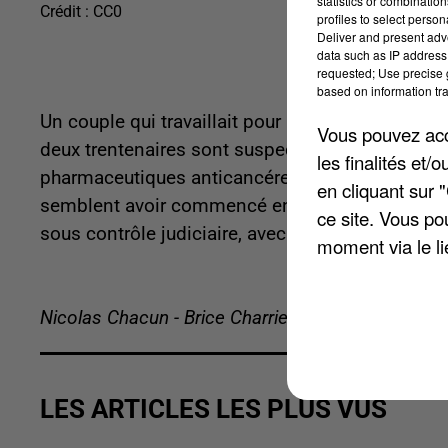
statistics or combinatio
Crédit :
CC0
profiles to select person
Deliver and present adv
data such as IP address 
requested; Use precise g
based on information tra
Un couple qui travaillait pour une société de lo
Vous pouvez acce
deux trentenaires sont suspectés d’avoir détourn
les finalités et
pharmaceutiques anticancéreux, dans cet entrepô
en cliquant sur 
semblent avoir commencé en février. Ils ont été 
ce site. Vous po
sous contrôle judiciaire, avec interdiction de quit
moment via le li
Nicolas Chacun - Brice Charrier
LES ARTICLES LES PLUS VUS