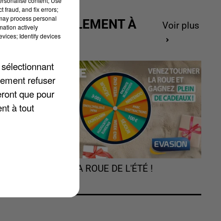
personalise content; Use
 fraud, and fix errors;
 may process personal
ACTUELLEMENT À
Voir plus
mation actively
GAGNER
vices; Identify devices
 sélectionnant
lement refuser
eront que pour
nt à tout
TOURNEZ LA ROUE DE L'ÉTÉ !