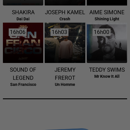
SHAKIRA
JOSEPH KAMEL
AIME SIMONE
Dai Dai
Crash
Shining Light
16h06
16h06
16h03
16h03
16h00
16h00
SOUND OF
JEREMY
TEDDY SWIMS
Mr Know It All
LEGEND
FREROT
San Francisco
Un Homme