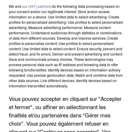
We and
our (447) partners
do the following data processing based on
your consent and/or our legitimate interest: Store and/or access
information on a device; Use limited data to select advertising; Create
profiles for personalised advertising; Use profiles to select personalised
advertising; Measure advertising performance; Measure content
performance; Understand audiences through statistics or combinations
7 août 2026
of data from different sources; Develop and improve services; Create
Un second cadre de la DZ Mafia interpellé en
profiles to personalise content; Use profiles to select personalised
content; Use limited data to select content; Ensure security, prevent and
Algérie
detect fraud, and fix errors; Deliver and present advertising and content;
Un cofondateur du réseau avait été interpellé
Save and communicate privacy choices. These technologies may
process personal data such as IP address and browsing data to offer
quelques jours plus tôt.
following functionalities: Identify devices based on information actively
requested; Use precise geolocation data; Match and combine data from
other data sources; Link different devices; Identify devices based on
information transmitted automatically.
Vous pouvez accepter en cliquant sur "Accepter
et fermer", ou affiner en sélectionnant les
finalités et/ou partenaires dans "Gérer mes
choix". Vous pouvez également refuser en
cliquant sur "Continuer sans accepter". Vos