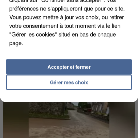
préférences ne s'appliqueront que pour ce site.
Vous pouvez mettre à jour vos choix, ou retirer
votre consentement à tout moment via le lien
"Gérer les cookies" situé en bas de chaque
page.
6 août 2026
Gabriel Attal et Raphaël Glucksmann visés par des
ingérences...
Sollicité, Sébastien Lecornu annonce un "travail
Accepter et fermer
commun" avec les partis à la rentrée.
Gérer mes choix