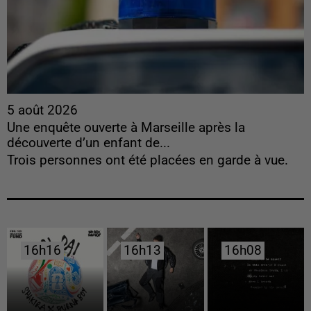
5 août 2026
Une enquête ouverte à Marseille après la
découverte d’un enfant de...
Trois personnes ont été placées en garde à vue.
16h16
16h16
16h13
16h13
16h08
16h08