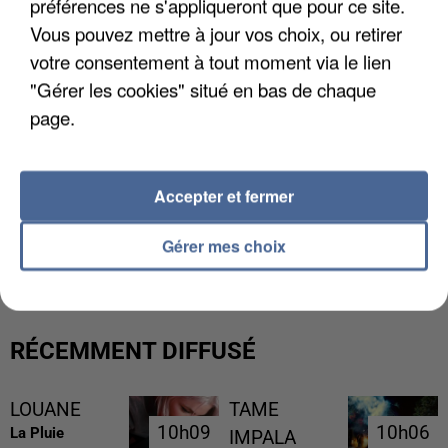
préférences ne s'appliqueront que pour ce site.
Vous pouvez mettre à jour vos choix, ou retirer
votre consentement à tout moment via le lien
"Gérer les cookies" situé en bas de chaque
page.
Accepter et fermer
UN SECOND CADRE DE LA DZ MAFIA
INTERPELLÉ EN ALGÉRIE
Gérer mes choix
RÉCEMMENT DIFFUSÉ
LOUANE
TAME
10h09
10h09
10h06
10h06
La Pluie
IMPALA