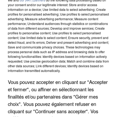
your consent and/or our legitimate interest: Store and/or access
information on a device; Use limited data to select advertising; Create
profiles for personalised advertising; Use profiles to select personalised
advertising; Measure advertising performance; Measure content
performance; Understand audiences through statistics or combinations
of data from different sources; Develop and improve services; Create
profiles to personalise content; Use profiles to select personalised
content; Use limited data to select content; Ensure security, prevent and
detect fraud, and fix errors; Deliver and present advertising and content;
Save and communicate privacy choices. These technologies may
process personal data such as IP address and browsing data to offer
following functionalities: Identify devices based on information actively
requested; Use precise geolocation data; Match and combine data from
other data sources; Link different devices; Identify devices based on
information transmitted automatically.
L’UN DES FONDATEURS SUPPOSÉS DE LA DZ
MAFIA INTERPELLÉ EN ALGÉRIE
Vous pouvez accepter en cliquant sur "Accepter
et fermer", ou affiner en sélectionnant les
finalités et/ou partenaires dans "Gérer mes
choix". Vous pouvez également refuser en
cliquant sur "Continuer sans accepter". Vos