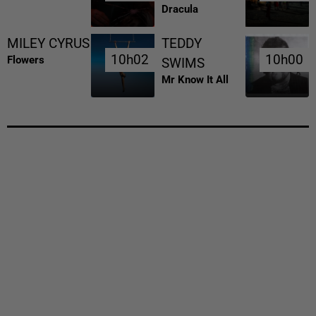
Dracula
MILEY CYRUS
TEDDY
10h02
10h02
10h00
10h00
Flowers
SWIMS
Mr Know It All