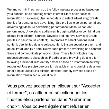
We and
our (447) partners
do the following data processing based on
your consent and/or our legitimate interest: Store and/or access
information on a device; Use limited data to select advertising; Create
profiles for personalised advertising; Use profiles to select personalised
advertising; Measure advertising performance; Measure content
performance; Understand audiences through statistics or combinations
of data from different sources; Develop and improve services; Create
profiles to personalise content; Use profiles to select personalised
content; Use limited data to select content; Ensure security, prevent and
detect fraud, and fix errors; Deliver and present advertising and content;
Save and communicate privacy choices. These technologies may
process personal data such as IP address and browsing data to offer
following functionalities: Identify devices based on information actively
requested; Use precise geolocation data; Match and combine data from
other data sources; Link different devices; Identify devices based on
information transmitted automatically.
Vous pouvez accepter en cliquant sur "Accepter
UNE TOURISTE DE L’OISE EMPORTÉE PAR UNE
et fermer", ou affiner en sélectionnant les
COULÉE DE BOUE EN HAUTE-SAVOIE
finalités et/ou partenaires dans "Gérer mes
choix". Vous pouvez également refuser en