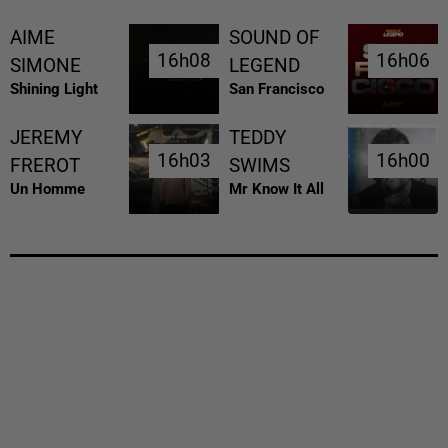
AIME
SOUND OF
16h08
16h08
16h06
16h06
SIMONE
LEGEND
Shining Light
San Francisco
JEREMY
TEDDY
16h03
16h03
16h00
16h00
FREROT
SWIMS
Un Homme
Mr Know It All