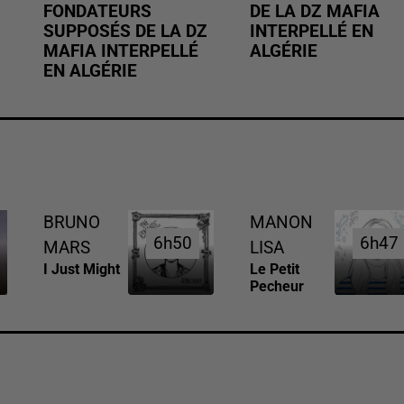
FONDATEURS
DE LA DZ MAFIA
SUPPOSÉS DE LA DZ
INTERPELLÉ EN
MAFIA INTERPELLÉ
ALGÉRIE
EN ALGÉRIE
BRUNO
MANON
6h50
6h50
6h47
6h47
MARS
LISA
I Just Might
Le Petit
Pecheur