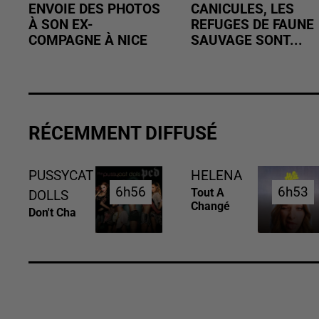
ENVOIE DES PHOTOS
CANICULES, LES
À SON EX-
REFUGES DE FAUNE
COMPAGNE À NICE
SAUVAGE SONT...
RÉCEMMENT DIFFUSÉ
PUSSYCAT
HELENA
6h56
6h56
6h53
6h53
Tout A
DOLLS
Changé
Don't Cha