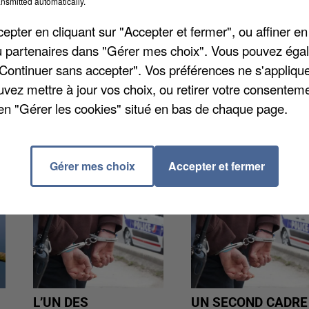
nsmitted automatically.
pter en cliquant sur "Accepter et fermer", ou affiner en
 Madeleine Malonga et Lucas Mazur, médaillés aux jeu
/ou partenaires dans "Gérer mes choix". Vous pouvez éga
ère a décroché une médaille d'argent et une médaill
"Continuer sans accepter". Vos préférences ne s'appliqu
 mais en para-badminton. La cérémonie se déroulera 
uvez mettre à jour vos choix, ou retirer votre consenteme
l'Hôtel de Ville.
en "Gérer les cookies" situé en bas de chaque page.
Gérer mes choix
Accepter et fermer
L’UN DES
UN SECOND CADRE