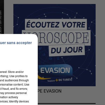
uer sans accepter
erest: Store and/or
tising; Use profiles to
tand audiences through
personalise content; Use
 fraud, and fix errors;
L'HOROSCOPE EVASION
 may process personal
mation actively
vices; Identify devices