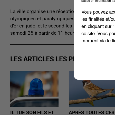
based on information tra
Vous pouvez acce
La ville organise une réception en l'honneur de
les finalités et
olympiques et paralympiques de Tokyo. La premi
en cliquant sur 
d'or en judo, et le second les mêmes médailles
ce site. Vous po
samedi 25 à partir de 11 heures, sur le parvis de 
moment via le li
LES ARTICLES LES PLUS VUS
IL TUE SON FILS ET
APRÈS TOUTES CES