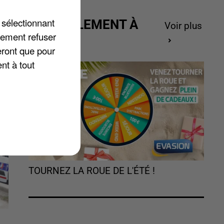
 sélectionnant
ACTUELLEMENT À
x
Voir plus
lement refuser
GAGNER
e
eront que pour
le
nt à tout
TOURNEZ LA ROUE DE L'ÉTÉ !