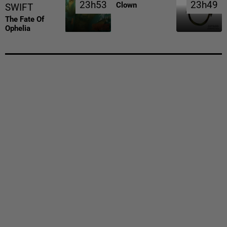
23h53
23h53
23h49
23h49
Clown
SWIFT
The Fate Of
Ophelia