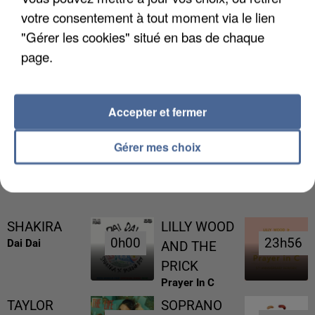
votre consentement à tout moment via le lien
"Gérer les cookies" situé en bas de chaque
page.
L’UN DES FONDATEURS SUPPOSÉS DE LA DZ
MAFIA INTERPELLÉ EN ALGÉRIE
Accepter et fermer
Gérer mes choix
RÉCEMMENT DIFFUSÉ
SHAKIRA
LILLY WOOD
0h00
0h00
23h56
23h56
Dai Dai
AND THE
PRICK
Prayer In C
TAYLOR
SOPRANO