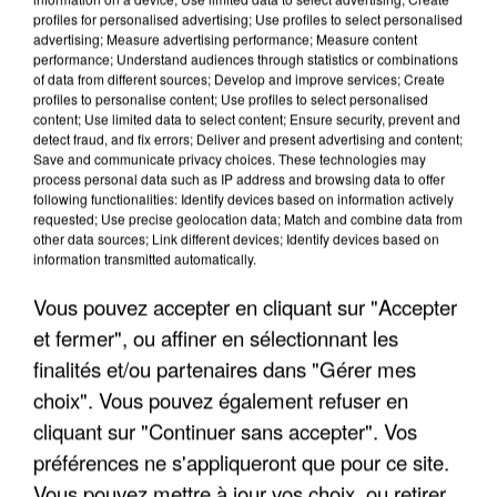
profiles for personalised advertising; Use profiles to select personalised
advertising; Measure advertising performance; Measure content
performance; Understand audiences through statistics or combinations
of data from different sources; Develop and improve services; Create
profiles to personalise content; Use profiles to select personalised
content; Use limited data to select content; Ensure security, prevent and
detect fraud, and fix errors; Deliver and present advertising and content;
Save and communicate privacy choices. These technologies may
process personal data such as IP address and browsing data to offer
following functionalities: Identify devices based on information actively
APRÈS TOUTES CES CANICULES, LES REFUGES
requested; Use precise geolocation data; Match and combine data from
other data sources; Link different devices; Identify devices based on
DE FAUNE SAUVAGE SONT...
information transmitted automatically.
Vous pouvez accepter en cliquant sur "Accepter
et fermer", ou affiner en sélectionnant les
finalités et/ou partenaires dans "Gérer mes
choix". Vous pouvez également refuser en
cliquant sur "Continuer sans accepter". Vos
préférences ne s'appliqueront que pour ce site.
Vous pouvez mettre à jour vos choix, ou retirer