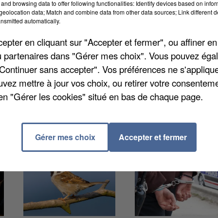
and browsing data to offer following functionalities: Identify devices based on infor
eolocation data; Match and combine data from other data sources; Link different de
nsmitted automatically.
s dimanche dans les communes de Chalifert et de
té commis à quelques heures d'intervalle avec un mod
pter en cliquant sur "Accepter et fermer", ou affiner en
les autorités n'ont pas établi de liens formels. Après
/ou partenaires dans "Gérer mes choix". Vous pouvez éga
lées à rentrer à l'intérieur, les cambrioleurs les
"Continuer sans accepter". Vos préférences ne s'appliqu
n'ont pas été arrêtés.
uvez mettre à jour vos choix, ou retirer votre consenteme
en "Gérer les cookies" situé en bas de chaque page.
Gérer mes choix
Accepter et fermer