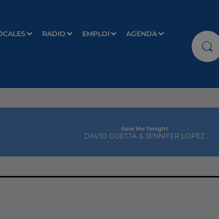
OCALES
RADIO
EMPLOI
AGENDA
Save Me Tonight
DAVID GUETTA & JENNIFER LOPEZ