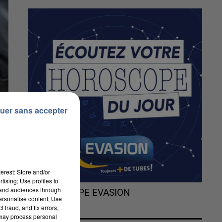
uer sans accepter
erest: Store and/or
tising; Use profiles to
tand audiences through
L'HOROSCOPE EVASION
personalise content; Use
 fraud, and fix errors;
 may process personal