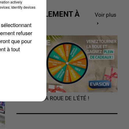
mation actively
vices; Identify devices
ACTUELLEMENT À
Voir plus
GAGNER
e
 sélectionnant
lement refuser
eront que pour
nt à tout
TOURNEZ LA ROUE DE L'ÉTÉ !