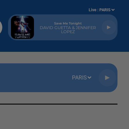
Live :
PARIS
Save Me Tonight
DAVID GUETTA & JENNIFER
LOPEZ
PARIS