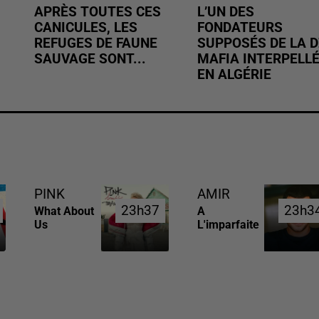
APRÈS TOUTES CES
L’UN DES
CANICULES, LES
FONDATEURS
REFUGES DE FAUNE
SUPPOSÉS DE LA D
SAUVAGE SONT...
MAFIA INTERPELL
EN ALGÉRIE
PINK
AMIR
23h37
23h37
23h3
23h3
What About
A
Us
L'imparfaite