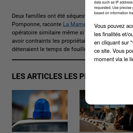
data such as IP address 
requested; Use precise g
based on information tra
Deux familles ont été séquestrées et dévalisée
Pomponne, raconte
La Marne
. Les délits ont é
Vous pouvez acce
opératoire similaire même si à l'heure actuelles 
les finalités et
avoir contraints les propriétaires des maisons cib
en cliquant sur 
détenaient le temps de fouiller leur domicile. Ils 
ce site. Vous po
moment via le li
LES ARTICLES LES PLUS VUS