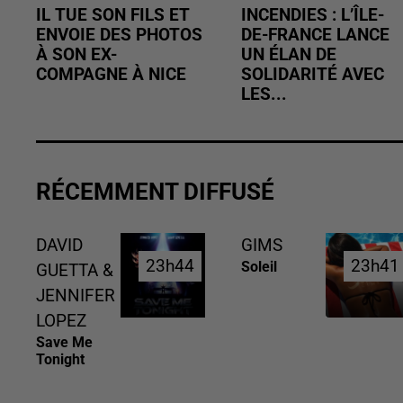
IL TUE SON FILS ET
INCENDIES : L’ÎLE-
ENVOIE DES PHOTOS
DE-FRANCE LANCE
À SON EX-
UN ÉLAN DE
COMPAGNE À NICE
SOLIDARITÉ AVEC
LES...
RÉCEMMENT DIFFUSÉ
DAVID
GIMS
23h44
23h44
23h41
23h41
Soleil
GUETTA &
JENNIFER
LOPEZ
Save Me
Tonight