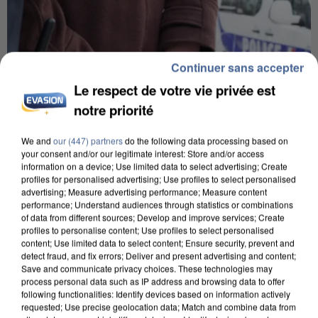
Continuer sans accepter
Le respect de votre vie privée est
notre priorité
We and
our (447) partners
do the following data processing based on
your consent and/or our legitimate interest: Store and/or access
information on a device; Use limited data to select advertising; Create
profiles for personalised advertising; Use profiles to select personalised
advertising; Measure advertising performance; Measure content
performance; Understand audiences through statistics or combinations
L’UN DES FONDATEURS SUPPOSÉS DE LA DZ
of data from different sources; Develop and improve services; Create
MAFIA INTERPELLÉ EN ALGÉRIE
profiles to personalise content; Use profiles to select personalised
content; Use limited data to select content; Ensure security, prevent and
detect fraud, and fix errors; Deliver and present advertising and content;
Save and communicate privacy choices. These technologies may
process personal data such as IP address and browsing data to offer
following functionalities: Identify devices based on information actively
requested; Use precise geolocation data; Match and combine data from