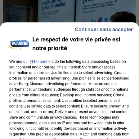
Continuer sans accepter
Le respect de votre vie privée est
notre priorité
We and
our (447) partners
do the following data processing based on
your consent and/or our legitimate interest: Store and/or access
information on a device; Use limited data to select advertising; Create
profiles for personalised advertising; Use profiles to select personalised
advertising; Measure advertising performance; Measure content
performance; Understand audiences through statistics or combinations
INCENDIES : L’ÎLE-DE-FRANCE LANCE UN ÉLAN
of data from different sources; Develop and improve services; Create
DE SOLIDARITÉ AVEC LES...
profiles to personalise content; Use profiles to select personalised
content; Use limited data to select content; Ensure security, prevent and
detect fraud, and fix errors; Deliver and present advertising and content;
Save and communicate privacy choices. These technologies may
process personal data such as IP address and browsing data to offer
following functionalities: Identify devices based on information actively
requested; Use precise geolocation data; Match and combine data from