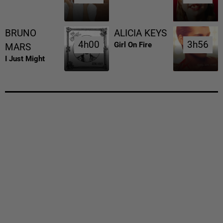
BRUNO
ALICIA KEYS
4h00
4h00
3h56
3h56
Girl On Fire
MARS
I Just Might