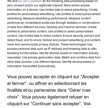
We and
our (447) partners
do the following data processing based on
your consent and/or our legitimate interest: Store and/or access
information on a device; Use limited data to select advertising; Create
profiles for personalised advertising; Use profiles to select personalised
advertising; Measure advertising performance; Measure content
performance; Understand audiences through statistics or combinations
of data from different sources; Develop and improve services; Create
profiles to personalise content; Use profiles to select personalised
content; Use limited data to select content; Ensure security, prevent and
detect fraud, and fix errors; Deliver and present advertising and content;
Save and communicate privacy choices. These technologies may
process personal data such as IP address and browsing data to offer
following functionalities: Identify devices based on information actively
requested; Use precise geolocation data; Match and combine data from
other data sources; Link different devices; Identify devices based on
information transmitted automatically.
APRÈS TOUTES CES CANICULES, LES REFUGES
DE FAUNE SAUVAGE SONT...
Vous pouvez accepter en cliquant sur "Accepter
et fermer", ou affiner en sélectionnant les
finalités et/ou partenaires dans "Gérer mes
choix". Vous pouvez également refuser en
cliquant sur "Continuer sans accepter". Vos