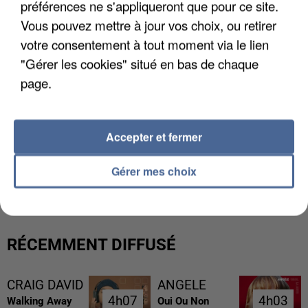
préférences ne s'appliqueront que pour ce site.
Vous pouvez mettre à jour vos choix, ou retirer
votre consentement à tout moment via le lien
"Gérer les cookies" situé en bas de chaque
page.
Accepter et fermer
L’UN DES FONDATEURS SUPPOSÉS DE LA DZ
Gérer mes choix
MAFIA INTERPELLÉ EN ALGÉRIE
RÉCEMMENT DIFFUSÉ
CRAIG DAVID
ANGELE
4h07
4h07
4h03
4h03
Walking Away
Oui Ou Non