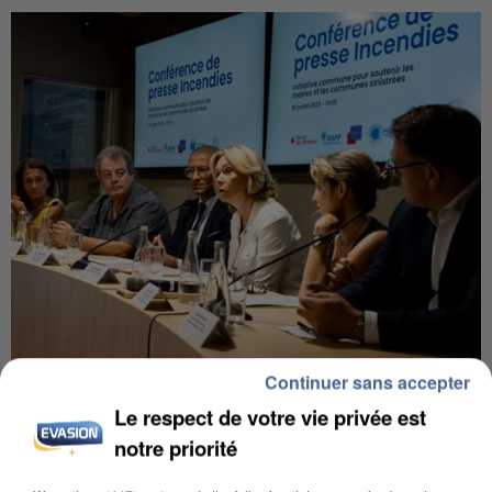
Continuer sans accepter
INCENDIES : L’ÎLE-DE-FRANCE LANCE UN ÉLAN
DE SOLIDARITÉ AVEC LES...
Le respect de votre vie privée est
notre priorité