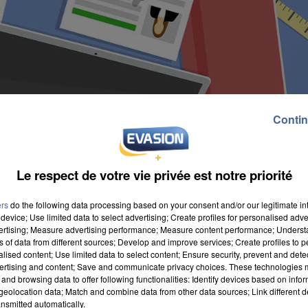
Contin
Le respect de votre vie privée est notre priorité
ers
do the following data processing based on your consent and/or our legitimate int
device; Use limited data to select advertising; Create profiles for personalised adver
vertising; Measure advertising performance; Measure content performance; Unders
ns of data from different sources; Develop and improve services; Create profiles to 
alised content; Use limited data to select content; Ensure security, prevent and detect
ertising and content; Save and communicate privacy choices. These technologies
des recrutements sont jugés « difficiles » contre 61%
and browsing data to offer following functionalities: Identify devices based on infor
eolocation data; Match and combine data from other data sources; Link different de
n compte ainsi plusieurs professions dont les
nsmitted automatically.