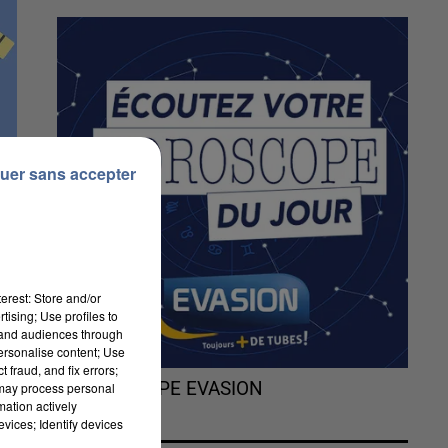
uer sans accepter
erest: Store and/or
tising; Use profiles to
tand audiences through
personalise content; Use
 fraud, and fix errors;
L'HOROSCOPE EVASION
 may process personal
mation actively
vices; Identify devices