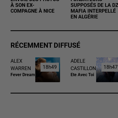
À SON EX-
SUPPOSÉS DE LA D
COMPAGNE À NICE
MAFIA INTERPELLÉ
EN ALGÉRIE
RÉCEMMENT DIFFUSÉ
ALEX
ADELE
18h49
18h49
18h47
18h47
WARREN
CASTILLON
Fever Dream
Ete Avec Toi