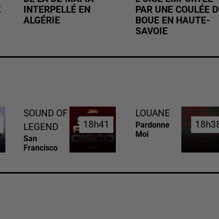
Z
INTERPELLÉ EN
PAR UNE COULÉE D
ALGÉRIE
BOUE EN HAUTE-
SAVOIE
SOUND OF
LOUANE
18h41
18h41
18h3
18h3
Pardonne
LEGEND
Moi
San
Francisco