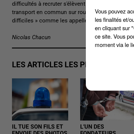
difficultés à recruter s'élèvent à 100%. Dans les
Vous pouvez acce
transport en commun sur route, des dentistes ou 
les finalités et
difficiles » comme les appelle France Travail s'é
en cliquant sur 
ce site. Vous po
Nicolas Chacun
moment via le li
LES ARTICLES LES PLUS VUS
IL TUE SON FILS ET
L’UN DES
ENVOIE DES PHOTOS
FONDATEURS