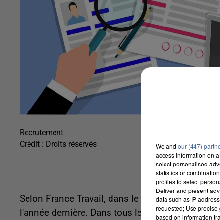
Recrutement
Crédit :
Droits réservés
We and
our (447) partn
access information on a 
select personalised ad
statistics or combinatio
profiles to select person
Deliver and present adv
Selon France Travail, dans le pays, plus de 57% 
data such as IP address 
requested; Use precise g
l'année dernière. Dans tous les départements, o
based on information tra