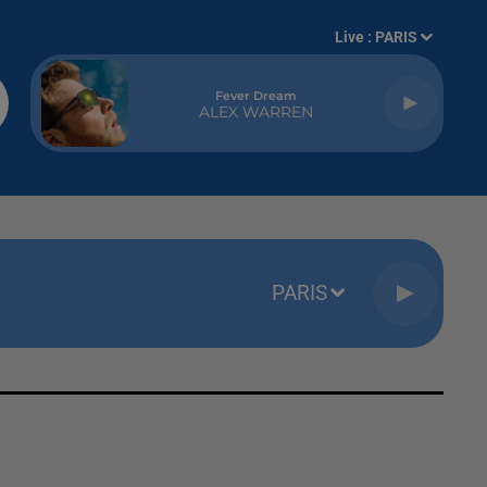
Live :
PARIS
Fever Dream
ALEX WARREN
PARIS