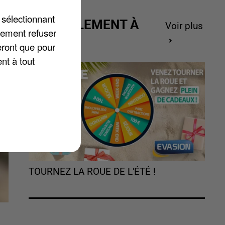
 sélectionnant
ACTUELLEMENT À
Voir plus
lement refuser
GAGNER
eront que pour
nt à tout
TOURNEZ LA ROUE DE L'ÉTÉ !