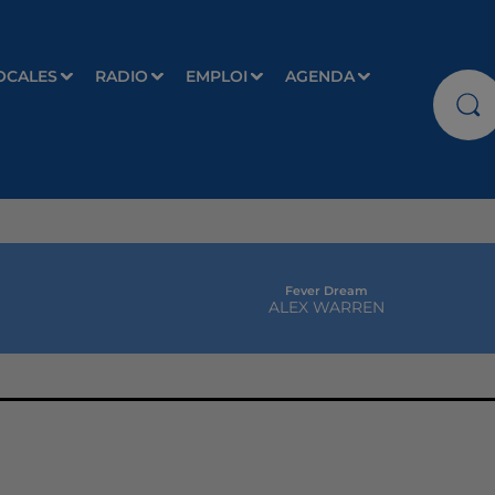
OCALES
RADIO
EMPLOI
AGENDA
Fever Dream
ALEX WARREN