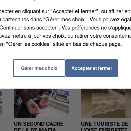
 Yvelines donc, c'est le cas des conducteurs de
pter en cliquant sur "Accepter et fermer", ou affiner en
encore des artisans. Enfin, la part de « projets
/ou partenaires dans "Gérer mes choix". Vous pouvez éga
lève à plus de 61%.
"Continuer sans accepter". Vos préférences ne s'appliqu
uvez mettre à jour vos choix, ou retirer votre consenteme
en "Gérer les cookies" situé en bas de chaque page.
Gérer mes choix
Accepter et fermer
UN SECOND CADRE
UNE TOURISTE DE
DE LA DZ MAFIA
L’OISE EMPORTÉE