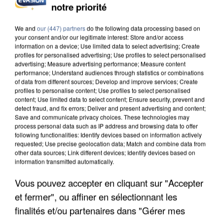
notre priorité
INCENDIES : L’ÎLE-DE-FRANCE LANCE UN ÉLAN
DE SOLIDARITÉ AVEC LES...
We and
our (447) partners
do the following data processing based on
your consent and/or our legitimate interest: Store and/or access
information on a device; Use limited data to select advertising; Create
profiles for personalised advertising; Use profiles to select personalised
advertising; Measure advertising performance; Measure content
performance; Understand audiences through statistics or combinations
of data from different sources; Develop and improve services; Create
profiles to personalise content; Use profiles to select personalised
content; Use limited data to select content; Ensure security, prevent and
detect fraud, and fix errors; Deliver and present advertising and content;
Save and communicate privacy choices. These technologies may
process personal data such as IP address and browsing data to offer
following functionalities: Identify devices based on information actively
requested; Use precise geolocation data; Match and combine data from
other data sources; Link different devices; Identify devices based on
information transmitted automatically.
Vous pouvez accepter en cliquant sur "Accepter
et fermer", ou affiner en sélectionnant les
APRÈS TOUTES CES CANICULES, LES REFUGES
DE FAUNE SAUVAGE SONT...
finalités et/ou partenaires dans "Gérer mes