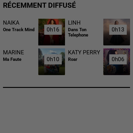
RÉCEMMENT DIFFUSÉ
NAIKA
LINH
0h16
0h16
0h13
0h13
One Track Mind
Dans Ton
Telephone
MARINE
KATY PERRY
0h10
0h10
0h06
0h06
Ma Faute
Roar