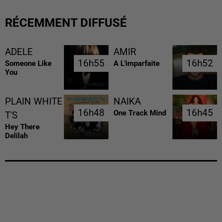
RÉCEMMENT DIFFUSÉ
ADELE
AMIR
16h55
16h55
16h52
16h52
Someone Like
A L'imparfaite
You
PLAIN WHITE
NAIKA
16h48
16h48
16h45
16h45
One Track Mind
T'S
Hey There
Delilah