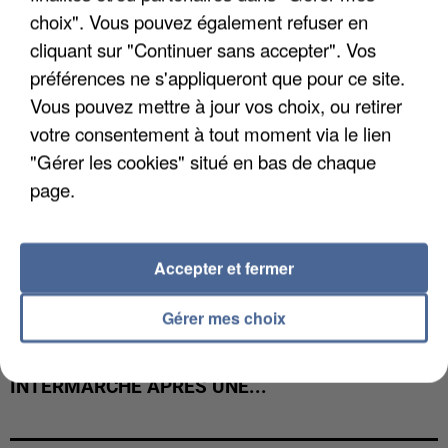
COULÉE DE BOUE EN HAUTE-SAVOIE
choix". Vous pouvez également refuser en
cliquant sur "Continuer sans accepter". Vos
préférences ne s'appliqueront que pour ce site.
Vous pouvez mettre à jour vos choix, ou retirer
votre consentement à tout moment via le lien
"Gérer les cookies" situé en bas de chaque
page.
Accepter et fermer
Gérer mes choix
LES DONNÉES DE 300 000 CLIENTS DÉROBÉES À
INTERMARCHÉ APRÈS UNE...