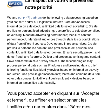
Le respect de votre vie privée est
notre priorité
UN SECOND CADRE DE LA DZ MAFIA
INTERPELLÉ EN ALGÉRIE
We and
our (447) partners
do the following data processing based on
your consent and/or our legitimate interest: Store and/or access
information on a device; Use limited data to select advertising; Create
profiles for personalised advertising; Use profiles to select personalised
advertising; Measure advertising performance; Measure content
performance; Understand audiences through statistics or combinations
of data from different sources; Develop and improve services; Create
profiles to personalise content; Use profiles to select personalised
content; Use limited data to select content; Ensure security, prevent and
detect fraud, and fix errors; Deliver and present advertising and content;
Save and communicate privacy choices. These technologies may
process personal data such as IP address and browsing data to offer
following functionalities: Identify devices based on information actively
requested; Use precise geolocation data; Match and combine data from
other data sources; Link different devices; Identify devices based on
information transmitted automatically.
Vous pouvez accepter en cliquant sur "Accepter
et fermer", ou affiner en sélectionnant les
UNE TOURISTE DE L’OISE EMPORTÉE PAR UNE
finalités et/ou partenaires dans "Gérer mes