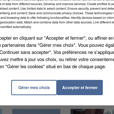
ns of data from different sources; Develop and improve services; Create profiles to 
alised content; Use limited data to select content; Ensure security, prevent and detect
ertising and content; Save and communicate privacy choices. These technologies
and browsing data to offer following functionalities: Identify devices based on infor
eolocation data; Match and combine data from other data sources; Link different de
nsmitted automatically.
 400 kilos de cannabis à Corbeil-Essonnes. C’était fin
pter en cliquant sur "Accepter et fermer", ou affiner en
uvait dans un box, un quart dans une voiture et le res
/ou partenaires dans "Gérer mes choix". Vous pouvez éga
municipal de Corbeil, rattaché au service « propreté 
"Continuer sans accepter". Vos préférences ne s'appliqu
pour une autre affaire vieille de près de 15 ans.
uvez mettre à jour vos choix, ou retirer votre consenteme
en "Gérer les cookies" situé en bas de chaque page.
Gérer mes choix
Accepter et fermer