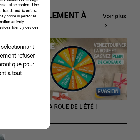
personalise content; Use
 fraud, and fix errors;
ACTUELLEMENT À
Voir plus
 may process personal
mation actively
GAGNER
vices; Identify devices
 sélectionnant
te
lement refuser
».
eront que pour
nt à tout
TOURNEZ LA ROUE DE L'ÉTÉ !