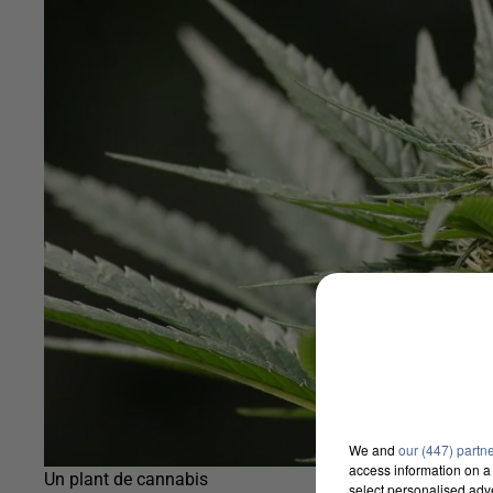
We and
our (447) partn
access information on a 
Un plant de cannabis
select personalised ad