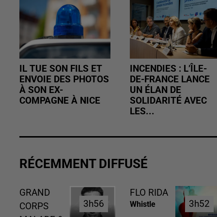
IL TUE SON FILS ET
INCENDIES : L’ÎLE-
ENVOIE DES PHOTOS
DE-FRANCE LANCE
À SON EX-
UN ÉLAN DE
COMPAGNE À NICE
SOLIDARITÉ AVEC
LES...
RÉCEMMENT DIFFUSÉ
GRAND
FLO RIDA
3h56
3h56
3h52
3h52
Whistle
CORPS