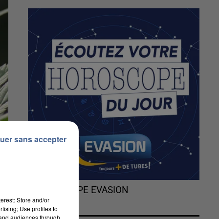
uer sans accepter
L'HOROSCOPE EVASION
erest: Store and/or
tising; Use profiles to
tand audiences through