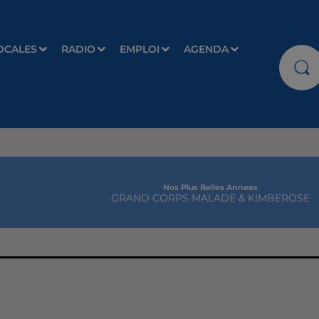
OCALES
RADIO
EMPLOI
AGENDA
Save Me Tonight
DAVID GUETTA & JENNIFER LOPEZ