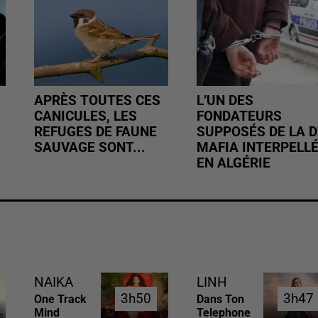
APRÈS TOUTES CES
L’UN DES
CANICULES, LES
FONDATEURS
REFUGES DE FAUNE
SUPPOSÉS DE LA D
SAUVAGE SONT...
MAFIA INTERPELL
EN ALGÉRIE
NAIKA
LINH
3h50
3h50
3h47
3h47
One Track
Dans Ton
Mind
Telephone