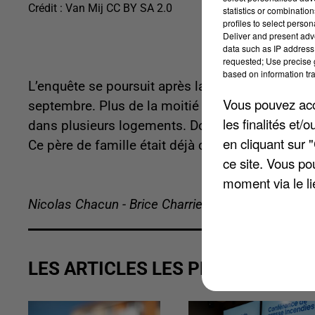
Crédit :
Van Mij CC BY SA 2.0
statistics or combinatio
profiles to select person
Deliver and present adv
data such as IP address 
requested; Use precise g
based on information tra
L’enquête se poursuit après la saisie de plus de
Vous pouvez acce
septembre. Plus de la moitié de la drogue se tro
les finalités et
dans plusieurs logements. Dont celui d’un agent 
en cliquant sur 
Ce père de famille était déjà connu de la police, 
ce site. Vous po
moment via le li
Nicolas Chacun - Brice Charrier
LES ARTICLES LES PLUS VUS