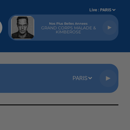
Live :
PARIS
Save Me Tonight
DAVID GUETTA & JENNIFER
LOPEZ
PARIS