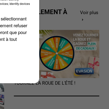
vices; Identify devices
ACTUELLEMENT À
Voir plus
GAGNER
 sélectionnant
lement refuser
eront que pour
nt à tout
TOURNEZ LA ROUE DE L'ÉTÉ !