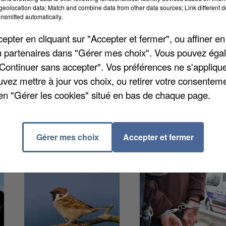
nements des bus scolaires : non-passages, retards,
eolocation data; Match and combine data from other data sources; Link different de
ent abandonnés sur le trottoir ou déposés sur des
nsmitted automatically.
squ'à 800 euros par an de pass Navigo, dénoncent un
pter en cliquant sur "Accepter et fermer", ou affiner en
pour pallier ces problèmes. Île-de-France Mobilités
/ou partenaires dans "Gérer mes choix". Vous pouvez éga
"Continuer sans accepter". Vos préférences ne s'appliqu
uvez mettre à jour vos choix, ou retirer votre consenteme
en "Gérer les cookies" situé en bas de chaque page.
Gérer mes choix
Accepter et fermer