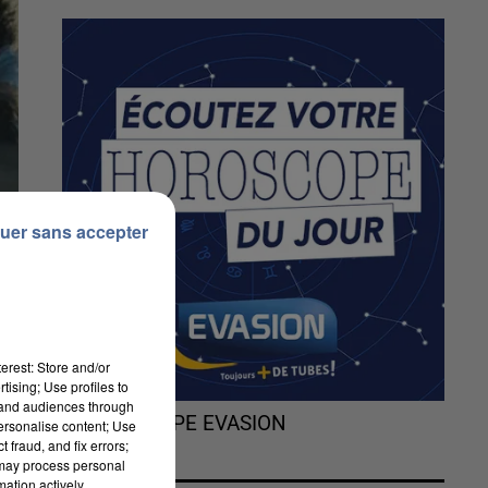
uer sans accepter
erest: Store and/or
tising; Use profiles to
tand audiences through
L'HOROSCOPE EVASION
personalise content; Use
 fraud, and fix errors;
 may process personal
mation actively