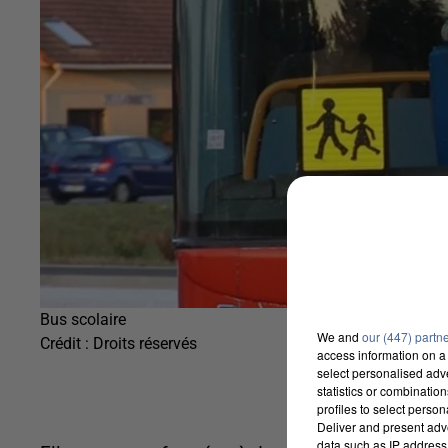
Bus scolaire
We and
our (447) partn
Crédit :
Droits réservés
access information on a 
select personalised ad
statistics or combinatio
profiles to select person
Deliver and present adv
data such as IP address 