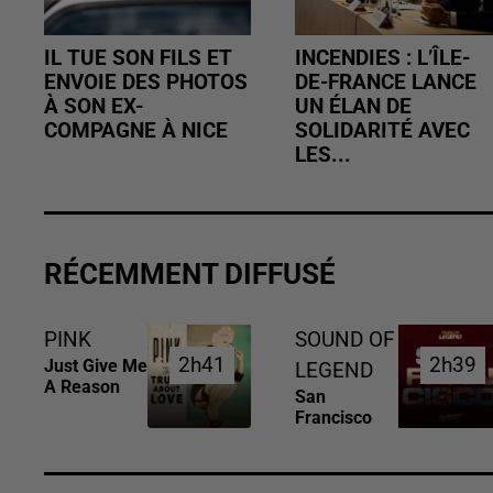
IL TUE SON FILS ET
INCENDIES : L’ÎLE-
ENVOIE DES PHOTOS
DE-FRANCE LANCE
À SON EX-
UN ÉLAN DE
COMPAGNE À NICE
SOLIDARITÉ AVEC
LES...
RÉCEMMENT DIFFUSÉ
PINK
SOUND OF
2h41
2h41
2h39
2h39
Just Give Me
LEGEND
A Reason
San
Francisco