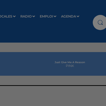
OCALES
RADIO
EMPLOI
AGENDA
Just Give Me A Reason
PINK