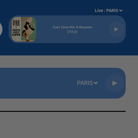
Live :
PARIS
Just Give Me A Reason
PINK
PARIS