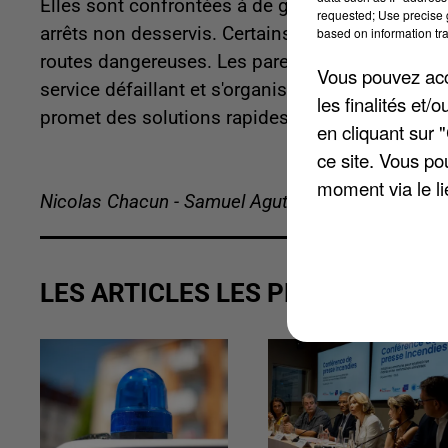
Elles sont confrontées à de graves dysfonction
requested; Use precise g
arrêts non desservis. Certains élèves se retrouv
based on information tra
routes dangereuses. Les parents, qui paient ju
Vous pouvez acce
service défaillant et s'organisent via WhatsApp 
les finalités et
promet des solutions rapides.
en cliquant sur 
ce site. Vous po
moment via le li
Nicolas Chacun - Samuel Agutter
LES ARTICLES LES PLUS VUS