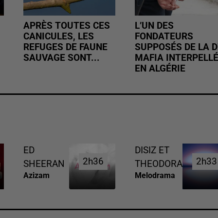
APRÈS TOUTES CES
L’UN DES
CANICULES, LES
FONDATEURS
REFUGES DE FAUNE
SUPPOSÉS DE LA D
SAUVAGE SONT...
MAFIA INTERPELL
EN ALGÉRIE
ED
DISIZ ET
2h36
2h36
2h33
2h33
SHEERAN
THEODORA
Azizam
Melodrama