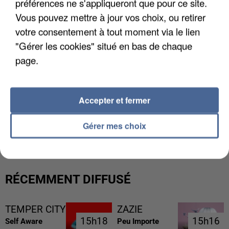
préférences ne s'appliqueront que pour ce site.
Vous pouvez mettre à jour vos choix, ou retirer
votre consentement à tout moment via le lien
"Gérer les cookies" situé en bas de chaque
page.
Accepter et fermer
L’UN DES FONDATEURS SUPPOSÉS DE LA DZ
MAFIA INTERPELLÉ EN ALGÉRIE
Gérer mes choix
RÉCEMMENT DIFFUSÉ
TEMPER CITY
ZAZIE
15h18
15h18
15h16
15h16
Self Aware
Peu Importe