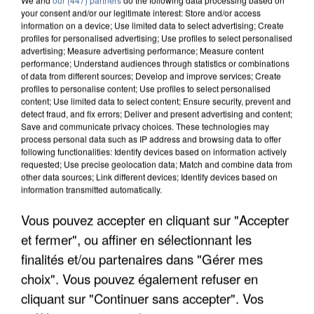
your consent and/or our legitimate interest: Store and/or access
information on a device; Use limited data to select advertising; Create
profiles for personalised advertising; Use profiles to select personalised
advertising; Measure advertising performance; Measure content
performance; Understand audiences through statistics or combinations
of data from different sources; Develop and improve services; Create
profiles to personalise content; Use profiles to select personalised
content; Use limited data to select content; Ensure security, prevent and
detect fraud, and fix errors; Deliver and present advertising and content;
Save and communicate privacy choices. These technologies may
process personal data such as IP address and browsing data to offer
following functionalities: Identify devices based on information actively
requested; Use precise geolocation data; Match and combine data from
other data sources; Link different devices; Identify devices based on
information transmitted automatically.
APRÈS TOUTES CES CANICULES, LES REFUGES
DE FAUNE SAUVAGE SONT...
Vous pouvez accepter en cliquant sur "Accepter
et fermer", ou affiner en sélectionnant les
finalités et/ou partenaires dans "Gérer mes
choix". Vous pouvez également refuser en
cliquant sur "Continuer sans accepter". Vos