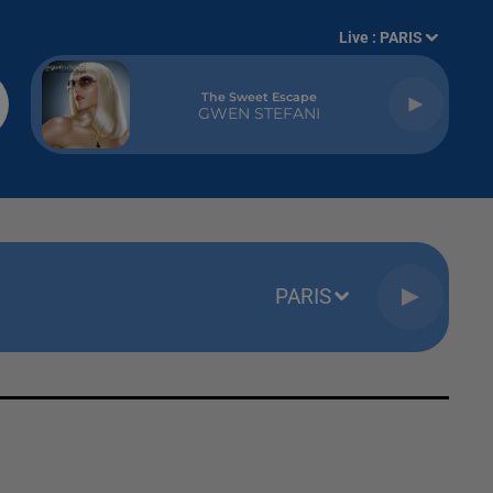
Live :
PARIS
The Sweet Escape
GWEN STEFANI
PARIS