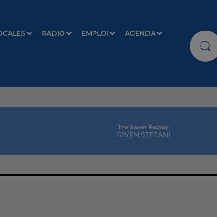
OCALES
RADIO
EMPLOI
AGENDA
The Sweet Escape
GWEN STEFANI