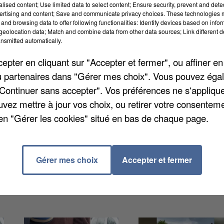
alised content; Use limited data to select content; Ensure security, prevent and detect
ertising and content; Save and communicate privacy choices. These technologies
and browsing data to offer following functionalities: Identify devices based on infor
eolocation data; Match and combine data from other data sources; Link different de
nsmitted automatically.
défoncé la devanture de la boutique Zerda Gold, dans 
pter en cliquant sur "Accepter et fermer", ou affiner en
bijoux. Ils auraient ensuite incendié leur véhicule
/ou partenaires dans "Gérer mes choix". Vous pouvez éga
 propagées à au moins trois commerces voisins. Quan
"Continuer sans accepter". Vos préférences ne s'appliqu
. Une enquête pour vol aggravé est ouverte.
uvez mettre à jour vos choix, ou retirer votre consenteme
en "Gérer les cookies" situé en bas de chaque page.
Gérer mes choix
Accepter et fermer