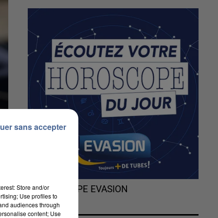
uer sans accepter
erest: Store and/or
L'HOROSCOPE EVASION
tising; Use profiles to
tand audiences through
personalise content; Use