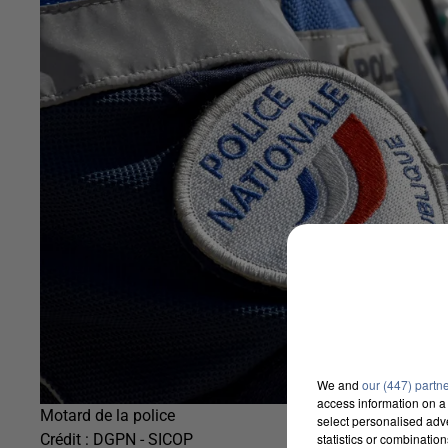
We and
our (447) partn
access information on a 
Motard de la police
select personalised ad
statistics or combinatio
Crédit :
DGPN - SICOP