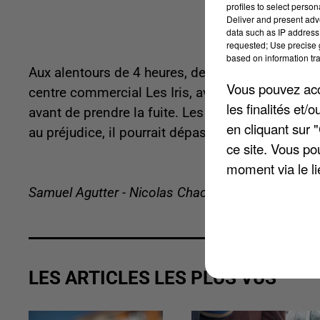
profiles to select person
Deliver and present adv
data such as IP address 
requested; Use precise g
based on information tra
Aux alentours de 4 heures, des malfaiteurs ont 
Vous pouvez acce
centre commercial Les Iris, avant de dérober des 
les finalités et
avant de prendre la fuite. Les flammes se sont
en cliquant sur 
au préjudice, il pourrait dépasser 500.000 euros
ce site. Vous po
moment via le li
Samuel Agutter - Nicolas Chacun
LES ARTICLES LES PLUS VUS