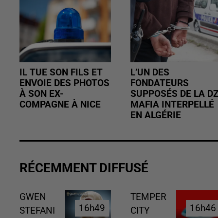
IL TUE SON FILS ET
L’UN DES
ENVOIE DES PHOTOS
FONDATEURS
À SON EX-
SUPPOSÉS DE LA D
COMPAGNE À NICE
MAFIA INTERPELLÉ
EN ALGÉRIE
RÉCEMMENT DIFFUSÉ
GWEN
TEMPER
16h49
16h49
16h46
16h46
STEFANI
CITY