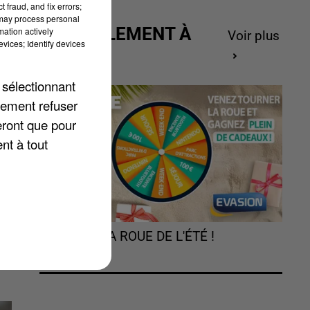
 fraud, and fix errors;
 may process personal
ACTUELLEMENT À
mation actively
Voir plus
vices; Identify devices
GAGNER
le
 sélectionnant
lement refuser
t
eront que pour
nt à tout
TOURNEZ LA ROUE DE L'ÉTÉ !