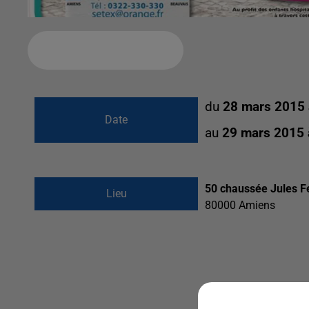
Ajouter à votre calendrier
du
28 mars 2015
Date
au
29 mars 2015
50 chaussée Jules F
Lieu
80000
Amiens