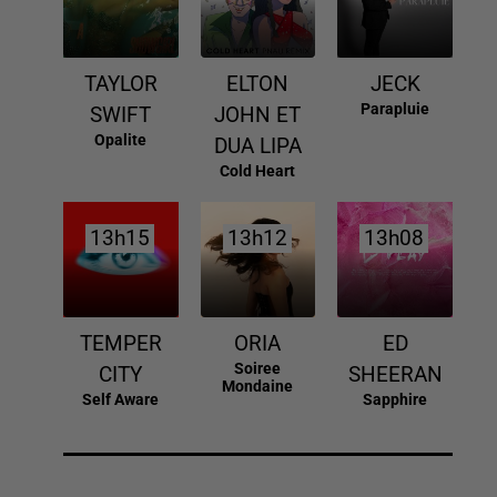
TAYLOR
ELTON
JECK
Parapluie
SWIFT
JOHN ET
Opalite
DUA LIPA
Cold Heart
13h15
13h15
13h12
13h12
13h08
13h08
TEMPER
ORIA
ED
Soiree
CITY
SHEERAN
Mondaine
Self Aware
Sapphire