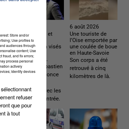
6 août 2026
6 août 2026
Gabriel Attal et
Une touriste de
erest: Store and/or
Raphaël
l’Oise emportée par
tising; Use profiles to
tand audiences through
Glucksmann visés
une coulée de boue
personalise content; Use
par des
en Haute-Savoie
 fraud, and fix errors;
ingérences...
Son corps a été
 may process personal
Sollicité, Sébastien
mation actively
retrouvé à cinq
vices; Identify devices
Lecornu annonce
kilomètres de là.
un "travail
 sélectionnant
commun" avec les
lement refuser
partis à la rentrée.
eront que pour
nt à tout