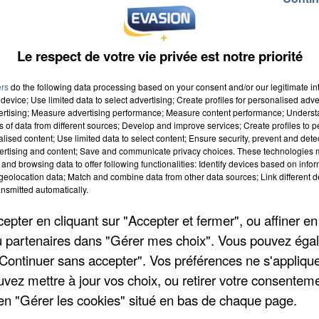
Le respect de votre vie privée est notre priorité
ers
do the following data processing based on your consent and/or our legitimate int
device; Use limited data to select advertising; Create profiles for personalised adver
vertising; Measure advertising performance; Measure content performance; Unders
ns of data from different sources; Develop and improve services; Create profiles to 
alised content; Use limited data to select content; Ensure security, prevent and detect
ertising and content; Save and communicate privacy choices. These technologies
and browsing data to offer following functionalities: Identify devices based on infor
eolocation data; Match and combine data from other data sources; Link different de
nsmitted automatically.
pter en cliquant sur "Accepter et fermer", ou affiner en
/ou partenaires dans "Gérer mes choix". Vous pouvez éga
"Continuer sans accepter". Vos préférences ne s'appliqu
uvez mettre à jour vos choix, ou retirer votre consenteme
en "Gérer les cookies" situé en bas de chaque page.