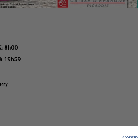
 à 8h00
 à 19h59
erry
Contin