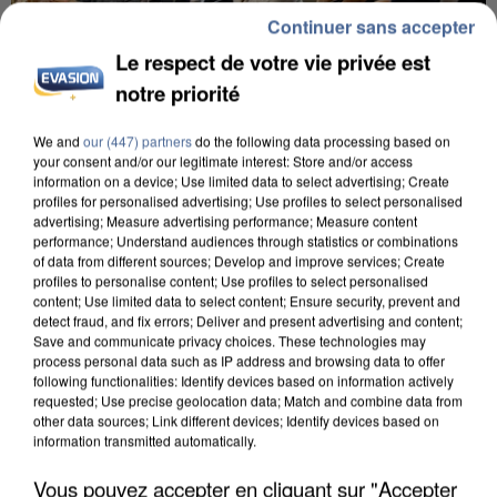
Continuer sans accepter
Le respect de votre vie privée est
notre priorité
We and
our (447) partners
do the following data processing based on
INCENDIES : L’ÎLE-DE-FRANCE LANCE UN ÉLAN
your consent and/or our legitimate interest: Store and/or access
DE SOLIDARITÉ AVEC LES...
information on a device; Use limited data to select advertising; Create
profiles for personalised advertising; Use profiles to select personalised
advertising; Measure advertising performance; Measure content
performance; Understand audiences through statistics or combinations
of data from different sources; Develop and improve services; Create
profiles to personalise content; Use profiles to select personalised
content; Use limited data to select content; Ensure security, prevent and
detect fraud, and fix errors; Deliver and present advertising and content;
Save and communicate privacy choices. These technologies may
process personal data such as IP address and browsing data to offer
following functionalities: Identify devices based on information actively
requested; Use precise geolocation data; Match and combine data from
other data sources; Link different devices; Identify devices based on
information transmitted automatically.
Vous pouvez accepter en cliquant sur "Accepter