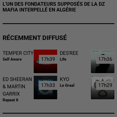
L’UN DES FONDATEURS SUPPOSÉS DE LA DZ
MAFIA INTERPELLÉ EN ALGÉRIE
RÉCEMMENT DIFFUSÉ
TEMPER CITY
DES'REE
17h39
17h39
17h36
17h36
Self Aware
Life
ED SHEERAN
KYO
17h33
17h33
17h29
17h29
Le Graal
& MARTIN
GARRIX
Repeat It