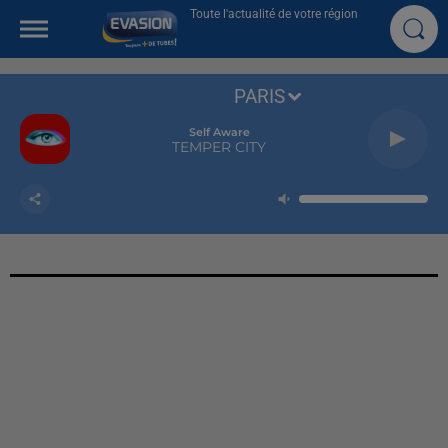
Toute l'actualité de votre région
PARIS
Self Aware
TEMPER CITY