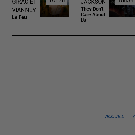
10h38
10h38
10h34
10h34
GIRAC ET
JACKSON
They Don't
VIANNEY
Care About
Le Feu
Us
ACCUEIL