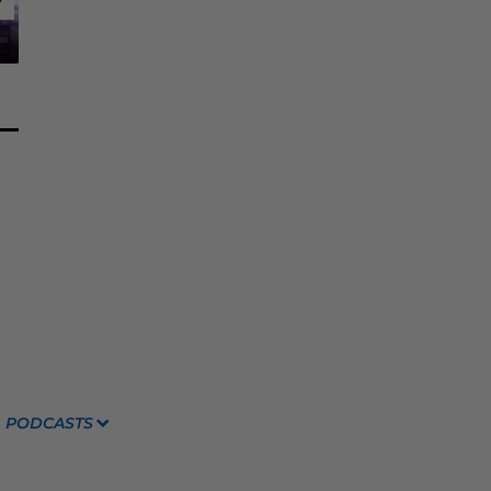
7
7
PODCASTS