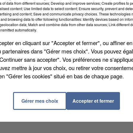
ns of data from different sources; Develop and improve services; Create profiles to 
alised content; Use limited data to select content; Ensure security, prevent and detect
ertising and content; Save and communicate privacy choices. These technologies
and browsing data to offer following functionalities: Identify devices based on infor
eolocation data; Match and combine data from other data sources; Link different de
nsmitted automatically.
ué de mettre les services de secours et de santé à ru
pter en cliquant sur "Accepter et fermer", ou affiner en
ode de vigilance rouge et jusqu'à vendredi soir, 13
/ou partenaires dans "Gérer mes choix". Vous pouvez éga
relative ont été prises en charge par les secours. L
"Continuer sans accepter". Vos préférences ne s'appliqu
à la même journée en 2025, tandis que 49 centres
uvez mettre à jour vos choix, ou retirer votre consenteme
 blanc. Enfin, 275 établissements médico-sociaux et
en "Gérer les cookies" situé en bas de chaque page.
Gérer mes choix
Accepter et fermer