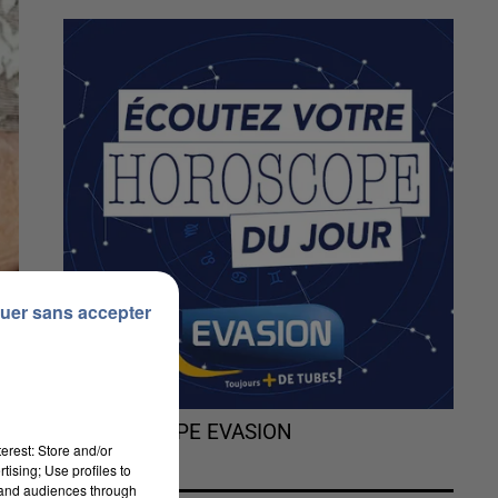
uer sans accepter
L'HOROSCOPE EVASION
erest: Store and/or
tising; Use profiles to
tand audiences through