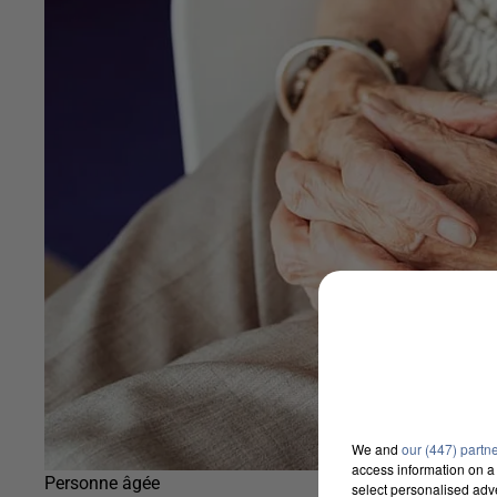
We and
our (447) partn
access information on a 
Personne âgée
select personalised ad