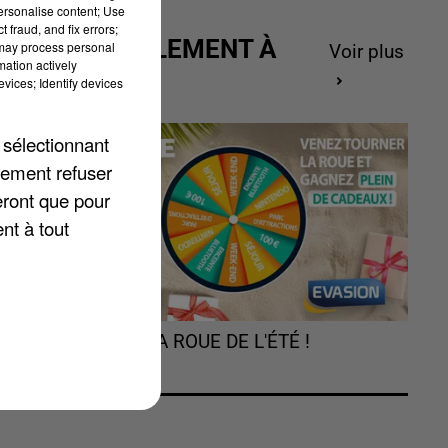
personalise content; Use
 fraud, and fix errors;
ACTUELLEMENT À
 may process personal
Voir plus
mation actively
GAGNER
vices; Identify devices
de
 sélectionnant
lement refuser
es
eront que pour
nt à tout
TOURNEZ LA ROUE DE L'ÉTÉ !