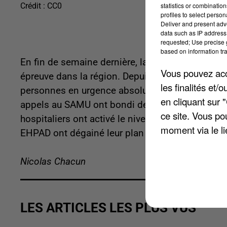
statistics or combinatio
Crédit :
CC0
profiles to select person
Deliver and present adv
data such as IP address 
requested; Use precise g
based on information tra
En fin de semaine dernière, la canicule a contin
Vous pouvez acce
épreuve dans la région. Depuis le début de l'épis
les finalités et
personnes en urgence absolue et 750 en urgence 
en cliquant sur 
appels au SAMU ont bondi de 30 % par rapport 
ce site. Vous po
hospitaliers ont activé le niveau 1 de leur plan
moment via le li
EHPAD ont dégainé leur plan bleu.
Nicolas Chacun
LES ARTICLES LES PLUS VUS