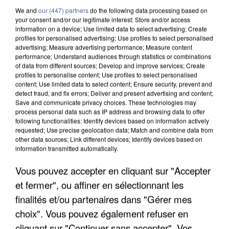
We and
our (447) partners
do the following data processing based on
your consent and/or our legitimate interest: Store and/or access
information on a device; Use limited data to select advertising; Create
profiles for personalised advertising; Use profiles to select personalised
advertising; Measure advertising performance; Measure content
performance; Understand audiences through statistics or combinations
of data from different sources; Develop and improve services; Create
profiles to personalise content; Use profiles to select personalised
content; Use limited data to select content; Ensure security, prevent and
detect fraud, and fix errors; Deliver and present advertising and content;
Save and communicate privacy choices. These technologies may
process personal data such as IP address and browsing data to offer
following functionalities: Identify devices based on information actively
requested; Use precise geolocation data; Match and combine data from
other data sources; Link different devices; Identify devices based on
information transmitted automatically.
APRÈS TOUTES CES CANICULES, LES REFUGES
Vous pouvez accepter en cliquant sur "Accepter
DE FAUNE SAUVAGE SONT...
et fermer", ou affiner en sélectionnant les
finalités et/ou partenaires dans "Gérer mes
choix". Vous pouvez également refuser en
cliquant sur "Continuer sans accepter". Vos