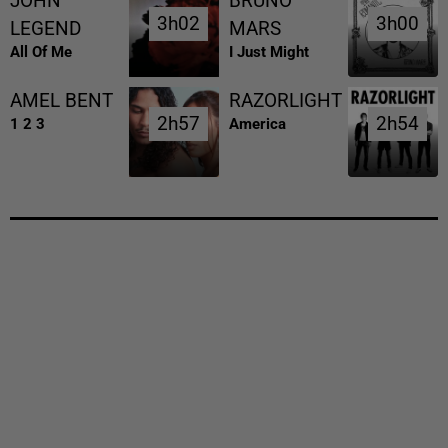
JOHN
BRUNO
3h02
3h02
3h00
3h00
LEGEND
MARS
All Of Me
I Just Might
AMEL BENT
RAZORLIGHT
2h57
2h57
2h54
2h54
1 2 3
America