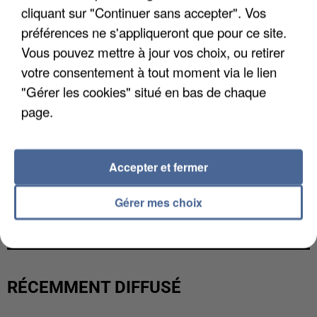
cliquant sur "Continuer sans accepter". Vos
préférences ne s'appliqueront que pour ce site.
Vous pouvez mettre à jour vos choix, ou retirer
votre consentement à tout moment via le lien
"Gérer les cookies" situé en bas de chaque
page.
Accepter et fermer
L’UN DES FONDATEURS SUPPOSÉS DE LA DZ
Gérer mes choix
MAFIA INTERPELLÉ EN ALGÉRIE
RÉCEMMENT DIFFUSÉ