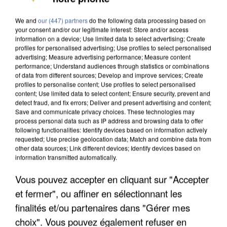
We and
our (447) partners
do the following data processing based on
your consent and/or our legitimate interest: Store and/or access
information on a device; Use limited data to select advertising; Create
profiles for personalised advertising; Use profiles to select personalised
advertising; Measure advertising performance; Measure content
performance; Understand audiences through statistics or combinations
of data from different sources; Develop and improve services; Create
profiles to personalise content; Use profiles to select personalised
content; Use limited data to select content; Ensure security, prevent and
detect fraud, and fix errors; Deliver and present advertising and content;
Save and communicate privacy choices. These technologies may
process personal data such as IP address and browsing data to offer
following functionalities: Identify devices based on information actively
requested; Use precise geolocation data; Match and combine data from
other data sources; Link different devices; Identify devices based on
information transmitted automatically.
APRÈS TOUTES CES CANICULES, LES REFUGES
Vous pouvez accepter en cliquant sur "Accepter
DE FAUNE SAUVAGE SONT...
et fermer", ou affiner en sélectionnant les
finalités et/ou partenaires dans "Gérer mes
choix". Vous pouvez également refuser en