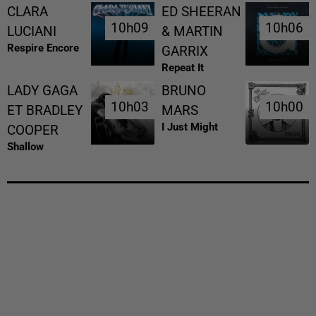
CLARA
ED SHEERAN
10h09
10h09
10h06
10h06
LUCIANI
& MARTIN
Respire Encore
GARRIX
Repeat It
LADY GAGA
BRUNO
10h03
10h03
10h00
10h00
ET BRADLEY
MARS
I Just Might
COOPER
Shallow