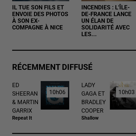
IL TUE SON FILS ET
INCENDIES : L’ÎLE-
ENVOIE DES PHOTOS
DE-FRANCE LANCE
À SON EX-
UN ÉLAN DE
COMPAGNE À NICE
SOLIDARITÉ AVEC
LES...
RÉCEMMENT DIFFUSÉ
ED
LADY
10h06
10h06
10h03
10h03
SHEERAN
GAGA ET
& MARTIN
BRADLEY
GARRIX
COOPER
Repeat It
Shallow