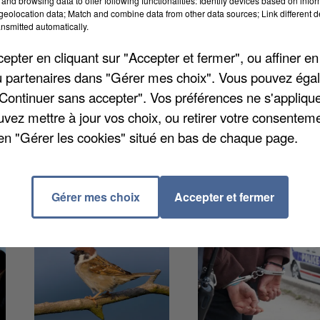
and browsing data to offer following functionalities: Identify devices based on infor
,5 millions d’euros. Ces espaces, complétés par quat
eolocation data; Match and combine data from other data sources; Link different de
 et dans les Yvelines, proposent informations,
nsmitted automatically.
ers de réparation et accompagnement personnalisé. Pl
pter en cliquant sur "Accepter et fermer", ou affiner en
nt 80 % dans les sites fixes. À terme, 40 Maisons du
/ou partenaires dans "Gérer mes choix". Vous pouvez éga
ur moitié près des gares et pour moitié en itinérance.
"Continuer sans accepter". Vos préférences ne s'appliqu
uvez mettre à jour vos choix, ou retirer votre consenteme
en "Gérer les cookies" situé en bas de chaque page.
Gérer mes choix
Accepter et fermer