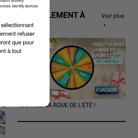
mation actively
re
vices; Identify devices
ACTUELLEMENT À
Voir plus
us
GAGNER
 sélectionnant
lement refuser
eront que pour
nt à tout
TOURNEZ LA ROUE DE L'ÉTÉ !