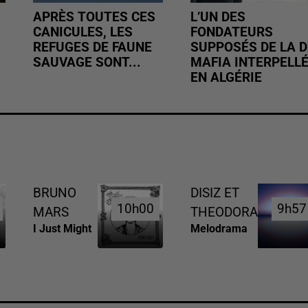
APRÈS TOUTES CES
L’UN DES
CANICULES, LES
FONDATEURS
REFUGES DE FAUNE
SUPPOSÉS DE LA D
SAUVAGE SONT...
MAFIA INTERPELL
EN ALGÉRIE
BRUNO
DISIZ ET
10h00
10h00
9h57
9h57
MARS
THEODORA
I Just Might
Melodrama