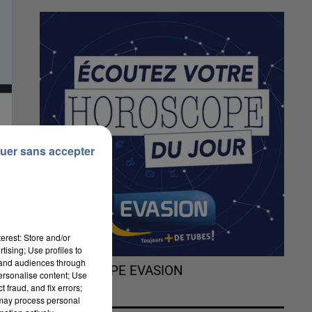
uer sans accepter
erest: Store and/or
tising; Use profiles to
tand audiences through
L'HOROSCOPE EVASION
personalise content; Use
 fraud, and fix errors;
 may process personal