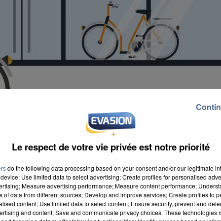
Contin
Le respect de votre vie privée est notre priorité
ers
do the following data processing based on your consent and/or our legitimate int
device; Use limited data to select advertising; Create profiles for personalised adver
vertising; Measure advertising performance; Measure content performance; Unders
ns of data from different sources; Develop and improve services; Create profiles to 
alised content; Use limited data to select content; Ensure security, prevent and detect
ouvert dans la région, comme à Juvisy-sur-Orge en
ertising and content; Save and communicate privacy choices. These technologies