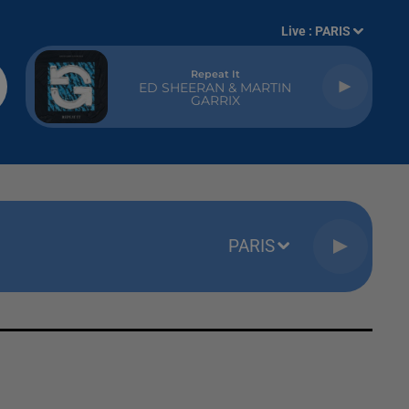
Live :
PARIS
Repeat It
ED SHEERAN & MARTIN
GARRIX
PARIS