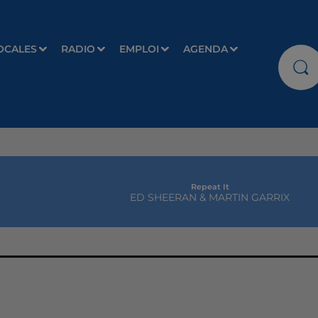
OCALES
RADIO
EMPLOI
AGENDA
Repeat It
ED SHEERAN & MARTIN GARRIX