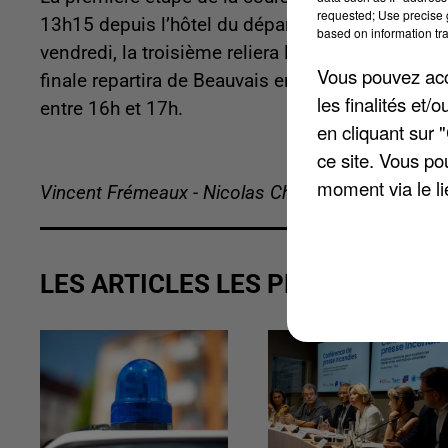
requested; Use precise g
13h15 depuis l’hôtel du département à Beauvais
based on information tra
vendredi, la troisième reliera le Plessis-Bellev
Vous pouvez acce
finale repartira de Beauvais en direction de Lia
les finalités et
entre 16h et 17h.
en cliquant sur 
ce site. Vous po
moment via le li
Vincent Frémeaux - Nicolas Chacun
LES ARTICLES LES PLUS VUS