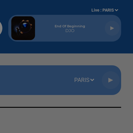
Live :
PARIS
End Of Beginning
DJO
PARIS