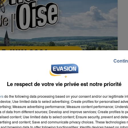
Contin
Le respect de votre vie privée est notre priorité
ers
do the following data processing based on your consent and/or our legitimate int
device; Use limited data to select advertising; Create profiles for personalised adver
vertising; Measure advertising performance; Measure content performance; Unders
ns of data from different sources; Develop and improve services; Create profiles to 
alised content; Use limited data to select content; Ensure security, prevent and detect
ertising and content; Save and communicate privacy choices. These technologies
ancée en direction de Clermont ce jeudi 4 juin 2026 à
and browsing data to offer following functionalities: Identify devices based on infor