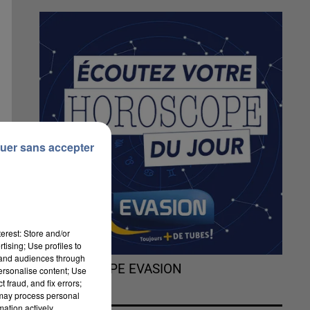
uer sans accepter
erest: Store and/or
tising; Use profiles to
tand audiences through
L'HOROSCOPE EVASION
personalise content; Use
 fraud, and fix errors;
 may process personal
mation actively