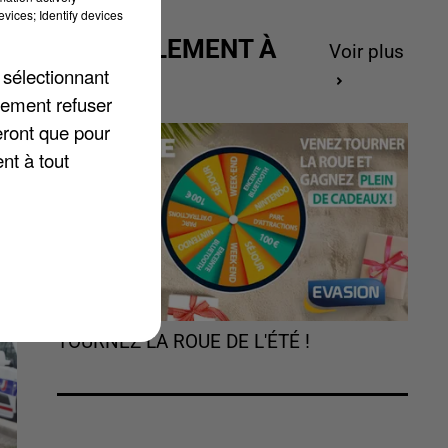
vices; Identify devices
nd
ACTUELLEMENT À
Voir plus
GAGNER
 sélectionnant
s
lement refuser
eront que pour
nt à tout
TOURNEZ LA ROUE DE L'ÉTÉ !