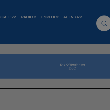
OCALES
RADIO
EMPLOI
AGENDA
End Of Beginning
DJO