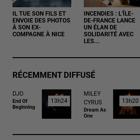
IL TUE SON FILS ET
INCENDIES : L’ÎLE-
ENVOIE DES PHOTOS
DE-FRANCE LANCE
À SON EX-
UN ÉLAN DE
COMPAGNE À NICE
SOLIDARITÉ AVEC
LES...
RÉCEMMENT DIFFUSÉ
DJO
MILEY
13h24
13h24
13h20
13h20
End Of
CYRUS
Beginning
Dream As
One