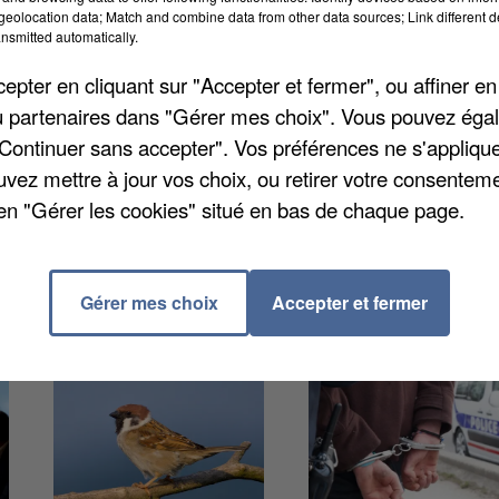
eolocation data; Match and combine data from other data sources; Link different de
. La seconde joindra Aux Marais à Crèvecoeur-le-Gra
nsmitted automatically.
ille à Margny-lès-Compiègne samedi. Dimanche, l’étape
pter en cliquant sur "Accepter et fermer", ou affiner en
ncourt. Les premières arrivées des étapes sont prévue
/ou partenaires dans "Gérer mes choix". Vous pouvez éga
"Continuer sans accepter". Vos préférences ne s'appliqu
uvez mettre à jour vos choix, ou retirer votre consenteme
en "Gérer les cookies" situé en bas de chaque page.
Gérer mes choix
Accepter et fermer