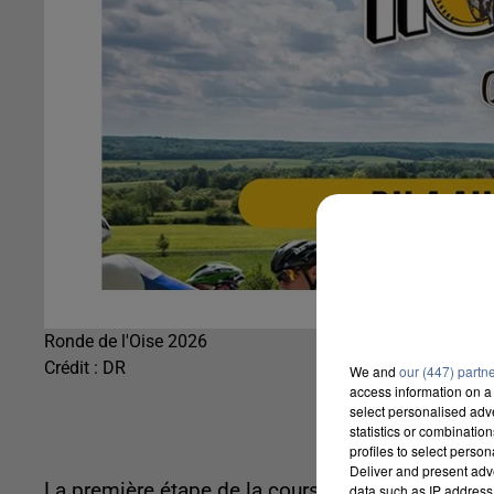
Ronde de l'Oise 2026
Crédit :
DR
We and
our (447) partn
access information on a 
select personalised ad
statistics or combinatio
profiles to select person
Deliver and present adv
La première étape de la course cycliste s’est él
data such as IP address 