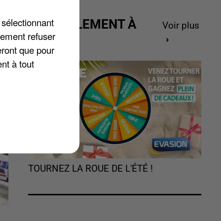
 sélectionnant
ACTUELLEMENT À
Voir plus
lement refuser
GAGNER
eront que pour
nt à tout
TOURNEZ LA ROUE DE L'ÉTÉ !