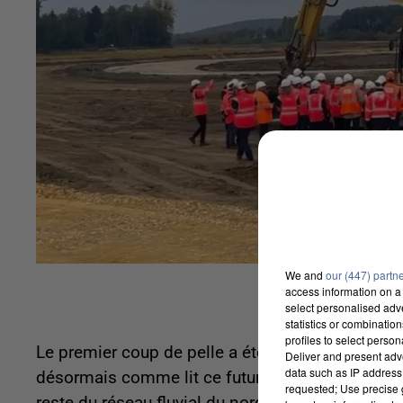
We and
our (447) partn
access information on a 
select personalised ad
statistics or combinatio
profiles to select person
Le premier coup de pelle a été donné hier, jeudi
Deliver and present adv
data such as IP address 
désormais comme lit ce futur chantier. Le futur c
requested; Use precise g
reste du réseau fluvial du nord de l'Europe. Le pr