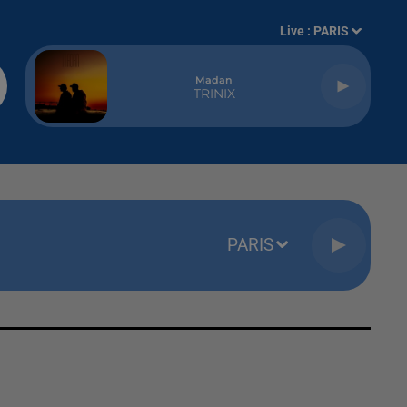
Live :
PARIS
Madan
TRINIX
PARIS