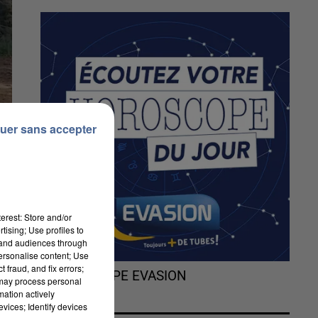
uer sans accepter
erest: Store and/or
tising; Use profiles to
tand audiences through
personalise content; Use
 fraud, and fix errors;
L'HOROSCOPE EVASION
 may process personal
mation actively
vices; Identify devices