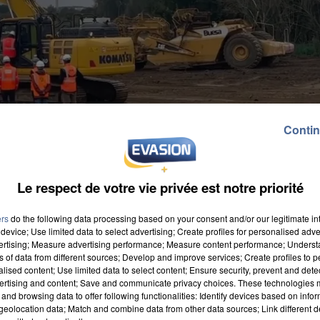
Contin
Le respect de votre vie privée est notre priorité
ers
do the following data processing based on your consent and/or our legitimate int
device; Use limited data to select advertising; Create profiles for personalised adver
vertising; Measure advertising performance; Measure content performance; Unders
ns of data from different sources; Develop and improve services; Create profiles to 
alised content; Use limited data to select content; Ensure security, prevent and detect
 13 octobre, à Montmacq. La rivière de l'Oise aura
ertising and content; Save and communicate privacy choices. These technologies
and browsing data to offer following functionalities: Identify devices based on infor
anal devrait permettre de pouvoir relier la Seine et le
eolocation data; Match and combine data from other data sources; Link different de
ojet est estimé à plus de 5 milliards d'euros rapporte