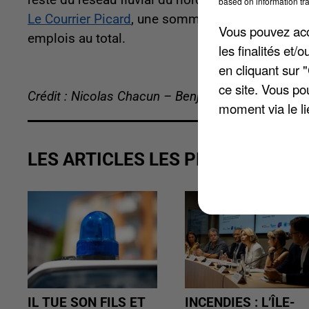
based on information tra
Le Courrier Picard
, une somme colossale. Le chan
Vous pouvez acce
emplois au total.
les finalités et
en cliquant sur 
ce site. Vous po
Crédit : Nicolas Chacun – Benjamin Swiniarski
moment via le li
LES ARTICLES LES PLUS VUS
IL TUE SON FILS ET
INCENDIES : L’ÎLE-