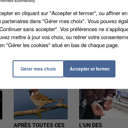
nsmitted automatically.
tier devrait permettre de pouvoir créer jusque 6.000
pter en cliquant sur "Accepter et fermer", ou affiner en
/ou partenaires dans "Gérer mes choix". Vous pouvez éga
"Continuer sans accepter". Vos préférences ne s'appliqu
uvez mettre à jour vos choix, ou retirer votre consenteme
en "Gérer les cookies" situé en bas de chaque page.
Gérer mes choix
Accepter et fermer
APRÈS TOUTES CES
L’UN DES