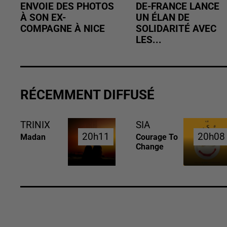
ENVOIE DES PHOTOS
DE-FRANCE LANCE
À SON EX-
UN ÉLAN DE
COMPAGNE À NICE
SOLIDARITÉ AVEC
LES...
RÉCEMMENT DIFFUSÉ
TRINIX
SIA
20h11
20h11
20h08
20h08
Madan
Courage To
Change