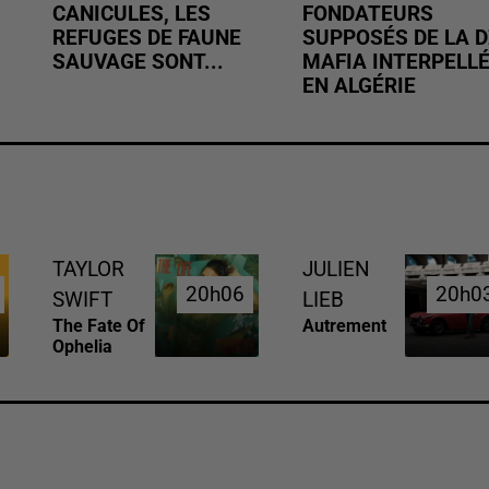
CANICULES, LES
FONDATEURS
REFUGES DE FAUNE
SUPPOSÉS DE LA D
SAUVAGE SONT...
MAFIA INTERPELL
EN ALGÉRIE
TAYLOR
JULIEN
20h06
20h06
20h0
20h0
SWIFT
LIEB
The Fate Of
Autrement
Ophelia