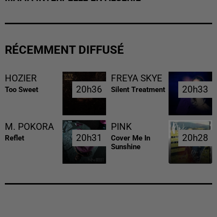
RÉCEMMENT DIFFUSÉ
HOZIER
FREYA SKYE
20h36
20h36
20h33
20h33
Too Sweet
Silent Treatment
M. POKORA
PINK
20h31
20h31
20h28
20h28
Reflet
Cover Me In
Sunshine