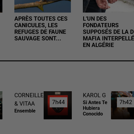
APRÈS TOUTES CES
L’UN DES
CANICULES, LES
FONDATEURS
REFUGES DE FAUNE
SUPPOSÉS DE LA D
SAUVAGE SONT...
MAFIA INTERPELL
EN ALGÉRIE
CORNEILLE
KAROL G
7h44
7h44
7h42
7h42
Si Antes Te
& VITAA
Hubiera
Ensemble
Conocido