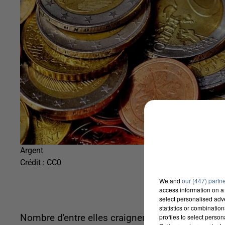
Argent
Crédit :
CC0
We and
our (447) partn
access information on a 
select personalised ad
statistics or combinatio
profiles to select person
Nombre d'entre elles craignent que les mesures q