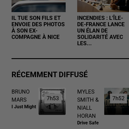
IL TUE SON FILS ET
INCENDIES : L’ÎLE-
ENVOIE DES PHOTOS
DE-FRANCE LANCE
À SON EX-
UN ÉLAN DE
COMPAGNE À NICE
SOLIDARITÉ AVEC
LES...
RÉCEMMENT DIFFUSÉ
BRUNO
MYLES
7h53
7h53
7h52
7h52
MARS
SMITH &
I Just Might
NIALL
HORAN
Drive Safe