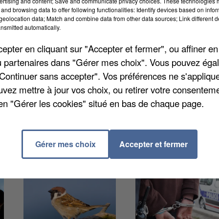
ertising and content; Save and communicate privacy choices. These technologies
uelles par son successeur, Sébastien Lecornu. La
and browsing data to offer following functionalities: Identify devices based on infor
eolocation data; Match and combine data from other data sources; Link different de
de
dévoiler une carte
,
qui présente les conséquences 
nsmitted automatically.
ers (34 %) de l’effort reposerait sur les
pter en cliquant sur "Accepter et fermer", ou affiner en
t que 20 % de la dépense publique locale
», précise l
/ou partenaires dans "Gérer mes choix". Vous pouvez éga
nes du Val d'Essonne contribuerait à plus d'un
"Continuer sans accepter". Vos préférences ne s'appliqu
à contribution est de 5,5%.
uvez mettre à jour vos choix, ou retirer votre consenteme
en "Gérer les cookies" situé en bas de chaque page.
Gérer mes choix
Accepter et fermer