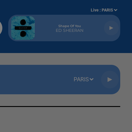
Live :
PARIS
Shape Of You
ED SHEERAN
PARIS