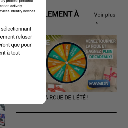
 may process personal
mation actively
vices; Identify devices
du
ACTUELLEMENT À
Voir plus
GAGNER
 sélectionnant
a
lement refuser
eront que pour
nt à tout
TOURNEZ LA ROUE DE L'ÉTÉ !