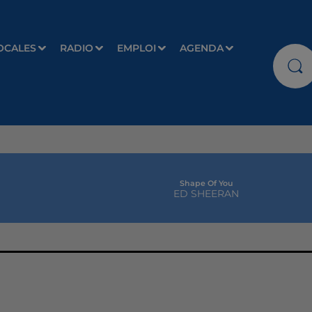
OCALES
RADIO
EMPLOI
AGENDA
Shape Of You
ED SHEERAN