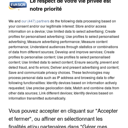
Le respect de votre vie privée est
notre priorité
INCENDIES : L’ÎLE-DE-FRANCE LANCE UN ÉLAN
DE SOLIDARITÉ AVEC LES...
We and
our (447) partners
do the following data processing based on
your consent and/or our legitimate interest: Store and/or access
information on a device; Use limited data to select advertising; Create
profiles for personalised advertising; Use profiles to select personalised
advertising; Measure advertising performance; Measure content
performance; Understand audiences through statistics or combinations
of data from different sources; Develop and improve services; Create
profiles to personalise content; Use profiles to select personalised
content; Use limited data to select content; Ensure security, prevent and
detect fraud, and fix errors; Deliver and present advertising and content;
Save and communicate privacy choices. These technologies may
process personal data such as IP address and browsing data to offer
following functionalities: Identify devices based on information actively
requested; Use precise geolocation data; Match and combine data from
other data sources; Link different devices; Identify devices based on
information transmitted automatically.
Vous pouvez accepter en cliquant sur "Accepter
et fermer", ou affiner en sélectionnant les
APRÈS TOUTES CES CANICULES, LES REFUGES
finalités et/ou partenaires dans "Gérer mes