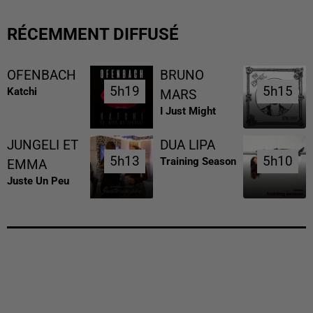
RÉCEMMENT DIFFUSÉ
OFENBACH
BRUNO
5h19
5h19
5h15
5h15
Katchi
MARS
I Just Might
JUNGELI ET
DUA LIPA
5h13
5h13
5h10
5h10
Training Season
EMMA
Juste Un Peu