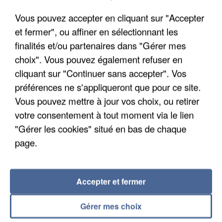
Un second cadre de la DZ Mafia interpellé en
Vous pouvez accepter en cliquant sur "Accepter
Algérie
et fermer", ou affiner en sélectionnant les
Un cofondateur du réseau avait été interpellé
finalités et/ou partenaires dans "Gérer mes
quelques jours plus tôt.
choix". Vous pouvez également refuser en
cliquant sur "Continuer sans accepter". Vos
préférences ne s'appliqueront que pour ce site.
Vous pouvez mettre à jour vos choix, ou retirer
votre consentement à tout moment via le lien
"Gérer les cookies" situé en bas de chaque
page.
Accepter et fermer
Gérer mes choix