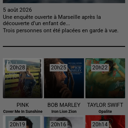
5 août 2026
Une enquête ouverte à Marseille après la
découverte d’un enfant de...
Trois personnes ont été placées en garde à vue.
20h28
20h28
20h25
20h25
20h22
20h22
PINK
BOB MARLEY
TAYLOR SWIFT
Cover Me In Sunshine
Iron Lion Zion
Opalite
20h19
20h19
20h16
20h16
20h14
20h14