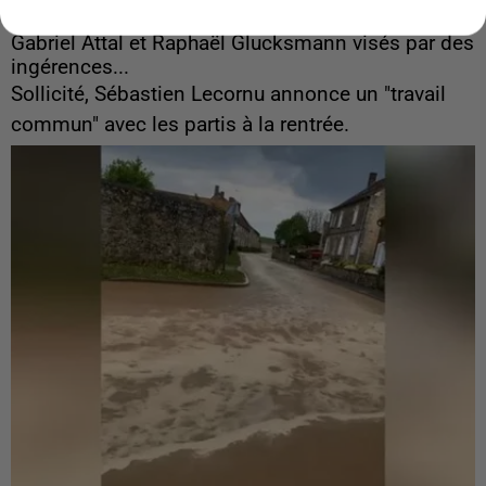
6 août 2026
Gabriel Attal et Raphaël Glucksmann visés par des
ingérences...
Sollicité, Sébastien Lecornu annonce un "travail
commun" avec les partis à la rentrée.