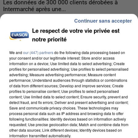
Les données de 300 000 clients dérobées à
Intermarché après une...
Les données bancaires ne seraient pas
Continuer sans accepter
concernées.
Le respect de votre vie privée est
notre priorité
We and
our (447) partners
do the following data processing based on
your consent and/or our legitimate interest: Store and/or access
information on a device; Use limited data to select advertising; Create
profiles for personalised advertising; Use profiles to select personalised
advertising; Measure advertising performance; Measure content
performance; Understand audiences through statistics or combinations
of data from different sources; Develop and improve services; Create
profiles to personalise content; Use profiles to select personalised
content; Use limited data to select content; Ensure security, prevent and
detect fraud, and fix errors; Deliver and present advertising and content;
Save and communicate privacy choices. These technologies may
process personal data such as IP address and browsing data to offer
following functionalities: Identify devices based on information actively
requested; Use precise geolocation data; Match and combine data from
other data sources; Link different devices; Identify devices based on
information transmitted automatically.
8h00