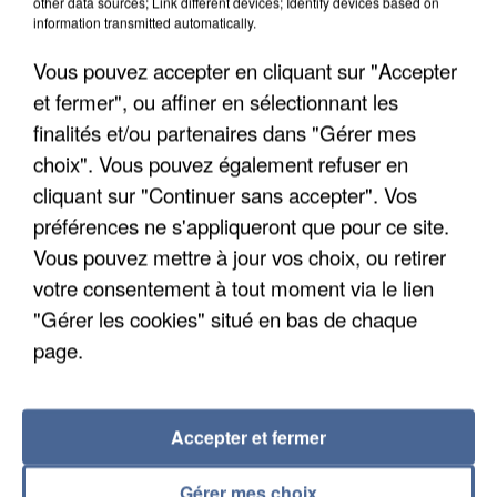
other data sources; Link different devices; Identify devices based on
information transmitted automatically.
Un second cadre de la DZ Mafia interpellé en
Algérie
Vous pouvez accepter en cliquant sur "Accepter
Un cofondateur du réseau avait été interpellé
et fermer", ou affiner en sélectionnant les
quelques jours plus tôt.
finalités et/ou partenaires dans "Gérer mes
choix". Vous pouvez également refuser en
cliquant sur "Continuer sans accepter". Vos
préférences ne s'appliqueront que pour ce site.
Vous pouvez mettre à jour vos choix, ou retirer
votre consentement à tout moment via le lien
"Gérer les cookies" situé en bas de chaque
page.
Accepter et fermer
Gérer mes choix