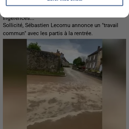
6 août 2026
Gabriel Attal et Raphaël Glucksmann visés par des
ingérences...
Sollicité, Sébastien Lecornu annonce un "travail
commun" avec les partis à la rentrée.