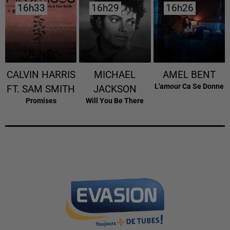
16h33
16h33
16h29
16h29
16h26
16h26
CALVIN HARRIS
MICHAEL
AMEL BENT
L'amour Ca Se Donne
FT. SAM SMITH
JACKSON
Promises
Will You Be There