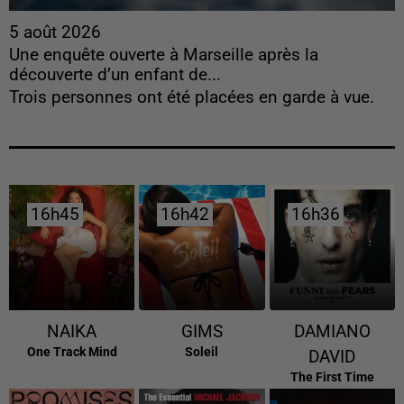
5 août 2026
Une enquête ouverte à Marseille après la
découverte d’un enfant de...
Trois personnes ont été placées en garde à vue.
16h45
16h45
16h42
16h42
16h36
16h36
NAIKA
GIMS
DAMIANO
One Track Mind
Soleil
DAVID
The First Time