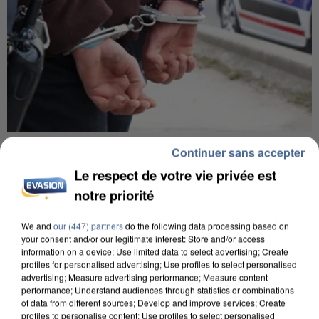
7 août 2026
Continuer sans accepter
Un second cadre de la DZ Mafia interpellé en
Le respect de votre vie privée est
Algérie
notre priorité
Un cofondateur du réseau avait été interpellé
quelques jours plus tôt.
We and
our (447) partners
do the following data processing based on
your consent and/or our legitimate interest: Store and/or access
information on a device; Use limited data to select advertising; Create
profiles for personalised advertising; Use profiles to select personalised
advertising; Measure advertising performance; Measure content
performance; Understand audiences through statistics or combinations
of data from different sources; Develop and improve services; Create
profiles to personalise content; Use profiles to select personalised