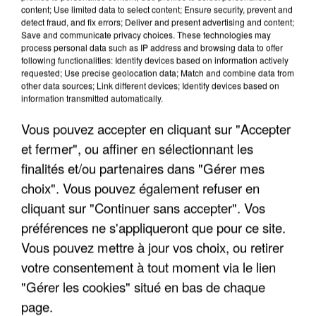
content; Use limited data to select content; Ensure security, prevent and
detect fraud, and fix errors; Deliver and present advertising and content;
Save and communicate privacy choices. These technologies may
process personal data such as IP address and browsing data to offer
following functionalities: Identify devices based on information actively
requested; Use precise geolocation data; Match and combine data from
other data sources; Link different devices; Identify devices based on
information transmitted automatically.
Vous pouvez accepter en cliquant sur "Accepter
et fermer", ou affiner en sélectionnant les
6 août 2026
finalités et/ou partenaires dans "Gérer mes
Gabriel Attal et Raphaël Glucksmann visés par des
choix". Vous pouvez également refuser en
ingérences...
cliquant sur "Continuer sans accepter". Vos
Sollicité, Sébastien Lecornu annonce un "travail
préférences ne s'appliqueront que pour ce site.
commun" avec les partis à la rentrée.
Vous pouvez mettre à jour vos choix, ou retirer
votre consentement à tout moment via le lien
"Gérer les cookies" situé en bas de chaque
page.