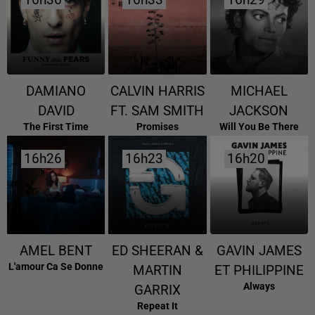
16h36
16h36
16h33
16h33
16h29
16h29
DAMIANO
CALVIN HARRIS
MICHAEL
DAVID
FT. SAM SMITH
JACKSON
The First Time
Promises
Will You Be There
16h26
16h26
16h23
16h23
16h20
16h20
AMEL BENT
ED SHEERAN &
GAVIN JAMES
L'amour Ca Se Donne
MARTIN
ET PHILIPPINE
Always
GARRIX
Repeat It